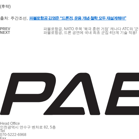
(후략)
출처: 주간조선,
파블로항공 김영준 “드론전, 운용 개념·철학 모두 재설계해야”
PREV
파블로항공, NATO 주목 ‘북극 훈련 거점’ 캐나다 ATC와 '
NEXT
파블로항공, 드론 공연에 국내 최초 군집 4단계 기술 적용!
Head Office
인천광역시 연수구 벤처로 82, 5층
Tel
070-5222-6968
Fax