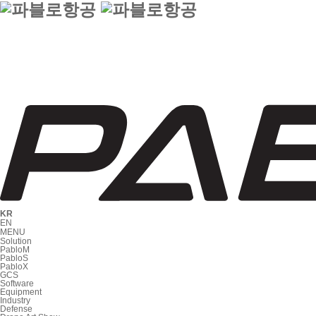
KR
EN
MENU
Solution
PabloM
PabloS
PabloX
GCS
Software
Equipment
Industry
Defense