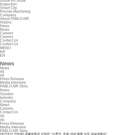
Drone Art Show
Inspection
Smart City
Precise Machining
Company
About PABLO AIR
History
News
News
Careers
Careers
Contact Us
Contact Us
MENU
KR
EN
News
News
All
All
Press Release
Media Interview
PABLO AIR Story
News
Solution
Industry
Company
News
Careers
Contact Us
All
All
Press Release
Media Interview
PABLO AIR Story
[주간조선 인터뷰] 파블로항공 김영준 “드론전, 운용 개념·철학 모두 재설계해야”