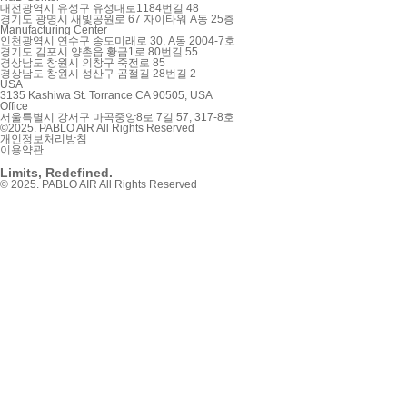
대전광역시 유성구 유성대로1184번길 48
경기도 광명시 새빛공원로 67 자이타워 A동 25층
Manufacturing Center
인천광역시 연수구 송도미래로 30, A동 2004-7호
경기도 김포시 양촌읍 황금1로 80번길 55
경상남도 창원시 의창구 죽전로 85
경상남도 창원시 성산구 곰절길 28번길 2
USA
3135 Kashiwa St. Torrance CA 90505, USA
Office
서울특별시 강서구 마곡중앙8로 7길 57, 317-8호
©2025. PABLO AIR All Rights Reserved
개인정보처리방침
이용약관
Limits, Redefined.
© 2025. PABLO AIR All Rights Reserved