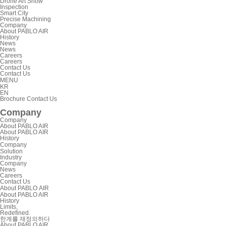
Drone Art Show
Inspection
Smart City
Precise Machining
Company
About PABLO AIR
History
News
News
Careers
Careers
Contact Us
Contact Us
MENU
KR
EN
Brochure
Contact Us
Company
Company
About PABLO AIR
About PABLO AIR
History
Company
Solution
Industry
Company
News
Careers
Contact Us
About PABLO AIR
About PABLO AIR
History
Limits,
Redefined.
한계를 재정의하다
About PABLO AIR