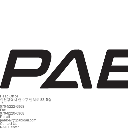
Head Office
인천광역시 연수구 벤처로 82, 5층
Tel
070-5222-6968
Fax
070-8220-6968
E-mail
pabloair@pabloair.com
Contact Us
R&D Center