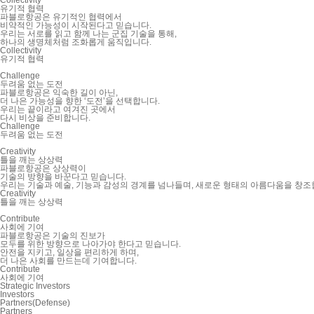
Collectivity
유기적 협력
파블로항공은 유기적인 협력에서
비약적인 가능성이 시작된다고 믿습니다.
우리는 서로를 읽고 함께 나는 군집 기술을 통해,
하나의 생명체처럼 조화롭게 움직입니다.
Collectivity
유기적 협력
Challenge
두려움 없는 도전
파블로항공은 익숙한 길이 아닌,
더 나은 가능성을 향한 ‘도전’을 선택합니다.
우리는 끝이라고 여겨진 곳에서
다시 비상을 준비합니다.
Challenge
두려움 없는 도전
Creativity
틀을 깨는 상상력
파블로항공은 상상력이
기술의 방향을 바꾼다고 믿습니다.
우리는 기술과 예술, 기능과 감성의 경계를 넘나들며, 새로운 형태의 아름다움을 창조
Creativity
틀을 깨는 상상력
Contribute
사회에 기여
파블로항공은 기술의 진보가
모두를 위한 방향으로 나아가야 한다고 믿습니다.
안전을 지키고, 일상을 편리하게 하며,
더 나은 사회를 만드는데 기여합니다.
Contribute
사회에 기여
Strategic Investors
Investors
Partners(Defense)
Partners