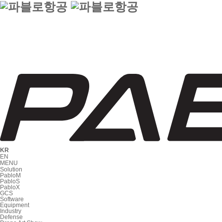
KR
EN
MENU
Solution
PabloM
PabloS
PabloX
GCS
Software
Equipment
Industry
Defense