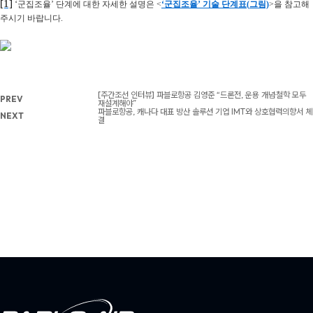
[1]
‘
군집조율
’
단계에 대한 자세한 설명은
<
‘
군집조율’
기술
단계표(
그림)
>
을 참고해
주시기 바랍니다
.
[주간조선 인터뷰] 파블로항공 김영준 “드론전, 운용 개념·철학 모두
PREV
재설계해야”
파블로항공, 캐나다 대표 방산 솔루션 기업 IMT와 상호협력의향서 체
NEXT
결