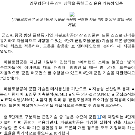
임무컴퓨터 등 장비 장착을 통한 군집 운용 가능성 입증
(
파블로항공이 군집
4
단계 기술을 적용해 구현한 자율비행 및 임무 협업 공연
개념
)
군집
AI
항공
·
방산 플랫폼 기업 파블로항공
(
의장 김영준
)
이 드론 스스로 간격
유지하고 자율적으로 비행할 수 있는
4
단계 군집조율
(
군집
)
기술을 드론 공연
국내 최초로 적용하며
,
드론을 활용한 쇼 엔터테인먼트 분야의 새 지평
열었다
.
파블로항공은 지난달
1
일부터 진행되는
<
에버랜드 스페셜 불꽃쇼
:
빛
수호자들
>
에 에버랜드 대표 캐릭터
‘
밤밤맨
’
을 태운 총
5
대의 드론들이
자율적으로
‘
군집 퍼포먼스
’
를 수행할 수 있도록
4
단계 군집 기술을 지원했다
7
일 밝혔다
.
파블로항공의 군집 기술은 메시통신을 기반으로 ▲지능형 분산임무 통제 ▲
분산비행제어 ▲임무 예측분석
(AI/ML)
▲임무 의사결정
(AI/ML)
▲군집조직화
▲표적 식별
(AI/ML)
▲탐지 및 회피 등
‘
군집조율
8
대 요소기술
’
을 적용해 여
대의 드론이 복잡한 임무
작전을 자율적으로 수행할 수 있도록 도와준다
.
총
5
단계로 구분되는 군집기술 중
‘
높은 수준의 군집
[1]
’
에 해당되는
4
단
기술이 이번 공연에 적용되면서
,
파블로항공은 다양한 실험적 연출 시도가
가능할 뿐 아니라 기존 공연을 위해 드론의 개별 경로를 모두 지정해야 하는
비효율을 획기적으로 줄였다고 평가했다
.