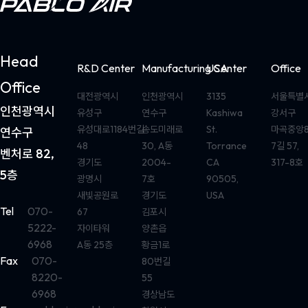
Head
R&D Center
Manufacturing Center
USA
Office
Office
대전광역시
인천광역시
3135
서울특별
인천광역시
유성구
연수구
Kashiwa
강서구
유성대로1184번길
송도미래로
St.
마곡중앙
연수구
48
30, A동
Torrance
7길 57,
벤처로 82,
경기도
2004-
CA
317-8호
5층
광명시
7호
90505,
새빛공원로
경기도
USA
Tel
070-
67
김포시
5222-
자이타워
양촌읍
6968
A동 25층
황금1로
Fax
070-
80번길
8220-
55
6968
경상남도