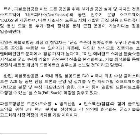
특히
,
파블로항공은 이번 드론 공연을 위해
AI
기반 공연 설계 및 디자인 전
소프트웨어
‘
네오피카소
(NeoPicasso)’
와 공연 전주기 운영 소프트웨
‘PADSS’
만 제공하며
,
다른 제조사의 드론도 자체 개발한 군집 전용 임무컴퓨
및 통신 모듈 등 추가 장비 장착을 통해 군집 운용이 가능하다는 점을
입증해냈다
.
김영준 파블로항공 의장 겸 창업자는
“
군집 수준이 높아질수록 누구나 손쉽
드론 공연을 수행할 수 있어지기 때문에
,
다양한 방식으로 진행되는 쇼
엔터테인먼트 분야에서 활용 가치가 높다
”
며
, “
이번 에버랜드 스페셜 불꽃쇼를
시작으로 군집
4
단계 기술의 공연분야 진출을 본격화하고
,
기술 최적화를 통
완전히 새로운 개념의 드론아트쇼 솔루션을 선보일 것
”
이라고 말했다
.
한편
,
파블로항공은 ▲국내 유일 불꽃드론
F40
▲국내 최초 수상 클러스
드론
A20
등 공연 전용 드론과 운영 및 설계를 위한 자체개발 소프트웨어
기반으로 불꽃 및 수상 퍼포먼스와 음향
,
레이저 등이 결합된 드론아트쇼
수행할 수 있는
‘
풀 스택
(Full Stack)’
역량을 갖추고 있다
.
파블로항공은 드론아트쇼를 ▲방위산업 ▲인스펙션
(
점검
)
과 함께 글로벌
도약을 위한
3
대 핵심 분야로 선정하고 각 영역에 최적화된 군집기술
고도화해 시장 확장에 박차를 가할 계획이다
.