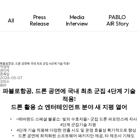
Press
Media
PABLO
All
Release
Interview
AIR Story
파블로항공, 드론 공연에 국내 최초 군집 4단계 기술 적용!
작성자
관리자
등록일
2026-05-07
조회수
869
파블로항공
,
드론 공연에 국내 최초 군집
4
단계 기술
적용
!
드론 활용 쇼 엔터테인먼트 분야 새 지평 열어
•
<
에버랜드 스페셜 불꽃쇼
:
빛의 수호자들
>
군집 드론 퍼포먼스에 자사
4
단계 군집기술 지원
•
4
단계 기술 적용해 다양한 연출 시도 및 운영 효율성 획기적으로 향상
•
드론 공연에 최적화된 소프트웨어 패키지만 제공
,
타 제조사 기체도