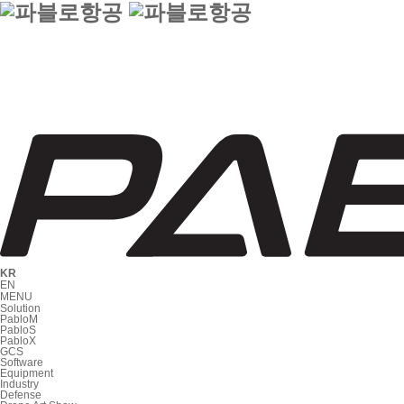
KR
EN
MENU
Solution
PabloM
PabloS
PabloX
GCS
Software
Equipment
Industry
Defense