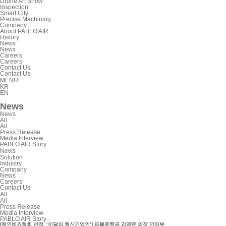
Drone Art Show
Inspection
Smart City
Precise Machining
Company
About PABLO AIR
History
News
News
Careers
Careers
Contact Us
Contact Us
MENU
KR
EN
News
News
All
All
Press Release
Media Interview
PABLO AIR Story
News
Solution
Industry
Company
News
Careers
Contact Us
All
All
Press Release
Media Interview
PABLO AIR Story
[메인비즈협회 선정, ‘이달의 혁신기업인’] 파블로항공 김영준 의장 인터뷰