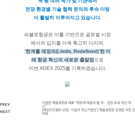
국 등 여러 국가 및 기관에서
전장 환경별 기술 협력 문의와 후속 미팅
이 활발히 이루어지고 있습니다.
파블로항공은 이를 기반으로 글로벌 시장
에서의 입지를 더욱 확고히 다지며,
‘한계를 재정의(Limits, Redefined)’한 미
래 항공 혁신의 새로운 출발점
으로
이번 ADEX 2025를 기록하겠습니다.
이원찬 파블로항공 대표 "항공계 테슬라 될 것… 군집 AI로 혁신 자
PREV
신"
[메인비즈협회 선정, ‘이달의 혁신기업인’] 파블로항공 김영준 의장 인
NEXT
터뷰