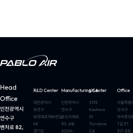
Head
R&D Center
Manufacturing Center
USA
Office
Office
대전광역시
인천광역시
3135
서울특별
인천광역시
유성구
연수구
Kashiwa
강서구
유성대로1184번길
송도미래로
St.
마곡중앙
연수구
48
30, A동
Torrance
7길 57,
벤처로 82,
경기도
2004-
CA
317-8호