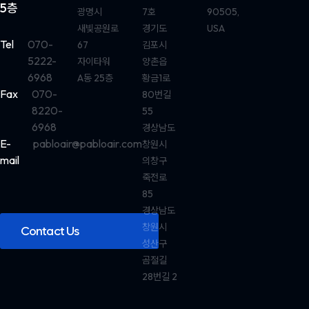
5층
광명시
7호
90505,
새빛공원로
경기도
USA
Tel
070-
67
김포시
5222-
자이타워
양촌읍
6968
A동 25층
황금1로
Fax
070-
80번길
8220-
55
6968
경상남도
E-
pabloair@pabloair.com
창원시
mail
의창구
죽전로
85
경상남도
창원시
Contact Us
성산구
곰절길
28번길 2