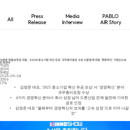
Press
Media
PABLO
All
Release
Interview
AIR Story
김영준 파블로항공 대표, ‘2025 중소기업 혁신 유공’ 국무총리표창 수상 드론업계 대표 ‘경영혁신’ 기업인으로
인정받아
작성자
관리자
등록일
2025-09-08
조회수
1,714
•
김영준 대표
, ‘2025
중소기업 혁신 유공 포상
’
서
‘
경영혁신
’
분야
국무총리표창 수상
•
4
가지 경영혁신 분야서 회사 성장 넘어 드론산업 전체 발전에 기여한
공로 인정
•
김영준 대표
“
올해부터 경영혁신의 성과를
‘
고속 성장
’
으로 이어 나갈
것
”