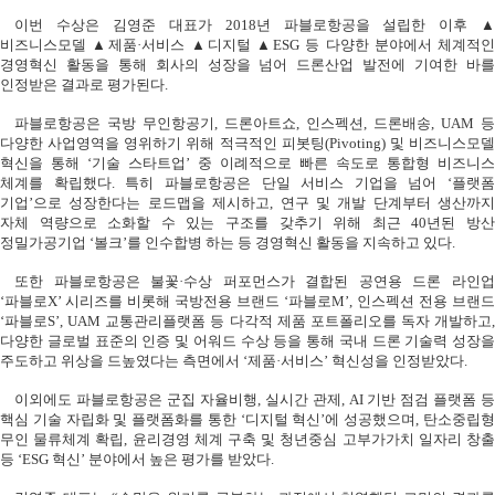
이번 수상은 김영준 대표가
2018
년 파블로항공을 설립한 이후 
비즈니스모델 ▲제품·서비스 ▲디지털 ▲
ESG
등 다양한 분야에서 체계적
경영혁신 활동을 통해 회사의 성장을 넘어 드론산업 발전에 기여한 바를
인정받은 결과로 평가된다
.
파블로항공은 국방 무인항공기
,
드론아트쇼
,
인스펙션
,
드론배송
, UAM
등
다양한 사업영역을 영위하기 위해 적극적인 피봇팅
(Pivoting)
및 비즈니스모
혁신을 통해
‘
기술 스타트업
’
중 이례적으로 빠른 속도로 통합형 비즈니스
체계를 확립했다
.
특히 파블로항공은 단일 서비스 기업을 넘어
‘
플랫폼
기업
’
으로 성장한다는 로드맵을 제시하고
,
연구 및 개발 단계부터 생산까지
자체 역량으로 소화할 수 있는 구조를 갖추기 위해 최근
40
년된 방
정밀가공기업
‘
볼크
’
를 인수합병 하는 등 경영혁신 활동을 지속하고 있다
.
또한 파블로항공은 불꽃·수상 퍼포먼스가 결합된 공연용 드론 라인업
‘
파블로
X’
시리즈를 비롯해 국방전용 브랜드
‘
파블로
M’,
인스펙션 전용 브랜드
‘
파블로
S’, UAM
교통관리플랫폼 등 다각적 제품 포트폴리오를 독자 개발하고
,
다양한 글로벌 표준의 인증 및 어워드 수상 등을 통해 국내 드론 기술력 성장을
주도하고 위상을 드높였다는 측면에서
‘
제품·서비스
’
혁신성을 인정받았다
.
이외에도 파블로항공은 군집 자율비행
,
실시간 관제
, AI
기반 점검 플랫폼 
핵심 기술 자립화 및 플랫폼화를 통한
‘
디지털 혁신
’
에 성공했으며
,
탄소중립
무인 물류체계 확립
,
윤리경영 체계 구축 및 청년중심 고부가가치 일자리 창
등
‘ESG
혁신
’
분야에서 높은 평가를 받았다
.