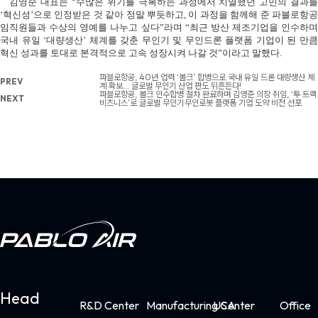
김영준 대표는
“
수많은 위기를 극복하는 과정에서 치열했던 고민의 결과
‘
혁신성
’
으로 인정받은 것 같아 정말 뿌듯하고
,
이 과정을 함께해 준 파블로항
임직원들과 수상의 영예를 나누고 싶다”라며
“
최근 방산 제조기업을 인수하며
국내 유일
‘
대량생산
’
체계를 갖춘 무인기 및 무인드론 플랫폼 기업이 된 만
혁신 성과를 토대로 본격적으로 고속 성장시켜 나갈 것”이라고 말했다
.
파블로항공, 40년 업력 ‘볼크’ 합병으로 국내 유일 드론 대량생산 체
PREV
계 확보… 글로벌 무인기 산업 판도 뒤흔든다!
파블로항공, 볼크 인수합병 절차 완료하며 김영준 의장 취임, ‘투 트랙
NEXT
비즈니스’로 글로벌 무인기·무인로봇 플랫폼 기업 도약 비전 선포
Head
R&D Center
Manufacturing Center
USA
Office