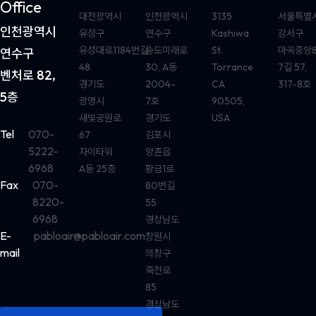
Office
대전광역시
인천광역시
3135
서울특별
인천광역시
유성구
연수구
Kashiwa
강서구
유성대로1184번길
송도미래로
St.
마곡중앙
연수구
48
30, A동
Torrance
7길 57,
벤처로 82,
경기도
2004-
CA
317-8호
5층
광명시
7호
90505,
새빛공원로
경기도
USA
Tel
070-
67
김포시
5222-
자이타워
양촌읍
6968
A동 25층
황금1로
Fax
070-
80번길
8220-
55
6968
경상남도
E-
pabloair@pabloair.com
창원시
mail
의창구
죽전로
85
경상남도