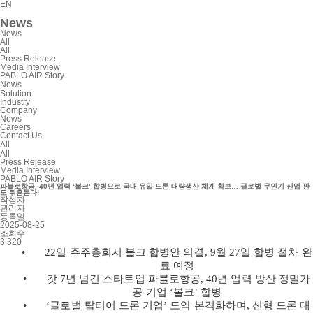
EN
News
News
All
All
Press Release
Media Interview
PABLO AIR Story
News
Solution
Industry
Company
News
Careers
Contact Us
All
All
Press Release
Media Interview
PABLO AIR Story
파블로항공, 40년 업력 ‘볼크’ 합병으로 국내 유일 드론 대량생산 체계 확보… 글로벌 무인기 산업 판
도 뒤흔든다!
작성자
관리자
등록일
2025-08-25
조회수
3,320
•
22
일 주주총회서 볼크 합병안 의결
, 9
월
27
일 합병 절차 완
료 예정
•
갓
7
년 넘긴 스타트업 파블로항공
, 40
년 업력 방산 정밀가
공 기업
‘
볼크’ 합병
•
‘
글로벌 탑티어 드론 기업’ 도약 본격화하며
,
신형 드론 대