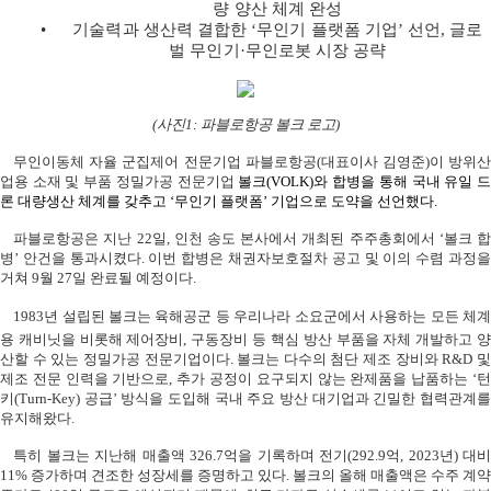
량 양산 체계 완성
•
기술력과 생산력 결합한
‘
무인기 플랫폼 기업’ 선언
,
글로
벌 무인기·무인로봇 시장 공략
(
사진
1:
파블로항공 볼크 로고
)
무인이동체
자율 군집제어
전문기업
파블로항공
(
대표이사
김영준
)
이 방위
업용 소재 및 부품 정밀가공 전문기업
볼크
(VOLK)
와 합병을 통해 국내 유일 
론 대량생산 체계를 갖추고
‘
무인기 플랫폼
’
기업으로 도약을 선언했다
.
파블로항공은 지난
22
일
,
인천 송도 본사에서 개최된 주주총회에서
‘
볼크 
병’ 안건을 통과시켰다
.
이번 합병은 채권자보호절차 공고 및 이의 수렴 과정
거쳐
9
월
27
일 완료될 예정이다
.
1983
년 설립된 볼크는 육
해
공군 등 우리나라 소요군에서 사용하는 모든 체
용 캐비닛을 비롯해 제어장비
,
구동장비 등 핵심 방산 부품을 자체 개발하고 
산할 수 있는 정밀가공 전문기업이다
.
볼크는 다수의 첨단 제조 장비와
R&D
제조 전문 인력을 기반으로
,
추가 공정이 요구되지 않는 완제품을 납품하는
‘
키
(Turn-Key)
공급’ 방식을 도입해 국내 주요 방산 대기업과 긴밀한 협력관계
유지해왔다
.
특히 볼크는 지난해 매출액
326.7
억을 기록하며 전기
(292.9
억
, 2023
년
)
대비
11%
증가하며 견조한 성장세를 증명하고 있다
.
볼크의 올해 매출액은 수주 계약