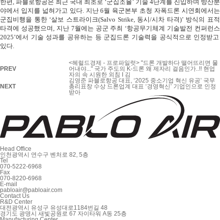
한편
,
파블로항공은 최근 국내 최초로
‘
군집조율’ 기술
4
단계를 진입하며 방산분
야에서 입지를 넓혀가고 있다
.
지난
6
월 육군본부 초청 자폭드론 시연회에서
군집비행을 통한
‘
살보 스트라이크
(Salvo Strike,
동시
/
시차 타격
)’
방식의 표적
타격에 성공했으며
,
지난
7
월에는 공군 주최
‘
항공무기체계 기술발전 컨퍼런스
2025’
에서 기술 성과를 공유하는 등 군집드론 기술력을 공식적으로 인정받고
있다
.
<헤럴드경제 - 프로파일럿> "드론 개발하다 떨어뜨리면 물
PREV
어내야..." 국가 주도의 K-드론 왜 제자리 걸음인가..!! 현업
자의 속 시원한 외침 I 김
김영준 파블로항공 대표, ‘2025 중소기업 혁신 유공’ 국무
NEXT
총리표창 수상 드론업계 대표 ‘경영혁신’ 기업인으로 인정
받아
Head Office
인천광역시 연수구 벤처로 82, 5층
Tel
070-5222-6968
Fax
070-8220-6968
E-mail
pabloair@pabloair.com
Contact Us
R&D Center
대전광역시 유성구 유성대로1184번길 48
경기도 광명시 새빛공원로 67 자이타워 A동 25층
Manufacturing Center