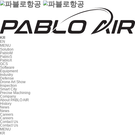
KR
EN
MENU
Solution
PabloM
PabloS
PabloX
GCS
Software
Equipment
Industry
Defense
Drone Art Show
Inspection
Smart City
Precise Machining
Company
About PABLO AIR
History
News
News
Careers
Careers
Contact Us
Contact Us
MENU
KR