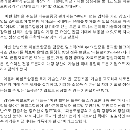
증가로
400
억 규모로 예상되기 때문에
,
최근 가파른 상승세를 보이고 있는 파
로항공의 성장세에 크게 기여할 것으로 기대된다
.
이번 합병을 주도한 파블로항공 관계자는
“40
년이 넘는 업력을 가진 강소
업을 스타트업이 합병한 케이스는 국내에서 유례를 찾아볼 수 없을 정도로 파격
적
”
이라며
, “
파블로항공이 영위하고 있는 드론 비즈니스 분야와 기술력에 대한
강력한 신뢰가 합병 결정의 가장 큰 요인인 만큼 기대에 부응할 수 있도록 지속
적인 성장 전략을 구축해 나갈 것
”
이라고 말했다
.
이번 합병으로 파블로항공은 검증된 밀스펙
(Mil-spec)
인증을 통과한 볼크의
제조 인프라를 확보해 올해 초 론칭한 방산 전용 브랜드
‘
파블로
M(PabloM)
시리
즈’의 군집자폭드론
S10s
는 물론
,
개발 중인 중
대형 자폭드론과 정찰
다목적 
론
,
인스펙션 전용 드론까지 대량 양산이 가능한 국내 유일의 드론 기업으로 
리매김하게 됐다
.
아울러 파블로항공은 독자 기술인
AI
기반
‘
군집조율’ 기술을 고도화해 새로운
개념의 미래 전투 체계를 설계하고
,
기체와 소요품 전 과정을 자체 기술로 생
운용할 수 있는
‘
플랫폼’ 기업으로 성장할 수 있는 기반을 마련했다
.
김영준 파블로항공 대표는
“
이번 합병은 드론아트쇼와 드론배송 분야에서 강
점을 쌓아온 파블로항공이 방산분야를 넘어 글로벌 무인기 및 무인로봇 산업 전
반으로 진출하는 중요한 이정표
”
라며
, “
파블로항공의 기술적 경쟁력에 정밀 대
량생산 능력이 더해지면서 국내외 방산기업과의 파트너십 확대와 실질적인 수
주 계약을 이끌어내는 기폭제가 될 것
”
이라고 말했다
.