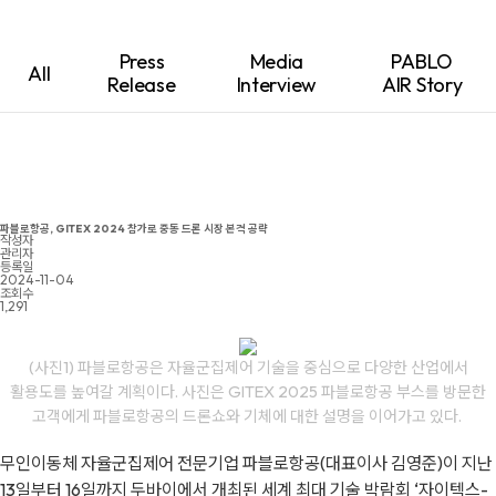
Press
Media
PABLO
All
Release
Interview
AIR Story
파블로항공, GITEX 2024 참가로 중동 드론 시장 본격 공략
작성자
관리자
등록일
2024-11-04
조회수
1,291
(사진1) 파블로항공은 자율군집제어 기술을 중심으로 다양한 산업에서
활용도를 높여갈 계획이다. 사진은 GITEX 2025 파블로항공 부스를 방문한
고객에게 파블로항공의 드론쇼와 기체에 대한 설명을 이어가고 있다.
무인이동체 자율군집제어 전문기업 파블로항공(대표이사 김영준)이 지난
13일부터 16일까지 두바이에서 개최된 세계 최대 기술 박람회 ‘자이텍스-