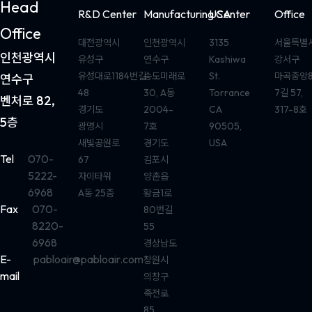
Head
R&D Center
Manufacturing Center
USA
Office
Office
대전광역시
인천광역시
3135
서울특별
인천광역시
유성구
연수구
Kashiwa
강서구
유성대로1184번길
송도미래로
St.
마곡중앙
연수구
48
30, A동
Torrance
7길 57,
벤처로 82,
경기도
2004-
CA
317-8호
5층
광명시
7호
90505,
새빛공원로
경기도
USA
Tel
070-
67
김포시
5222-
자이타워
양촌읍
6968
A동 25층
황금1로
Fax
070-
80번길
8220-
55
6968
경상남도
E-
pabloair@pabloair.com
창원시
mail
의창구
죽전로
85