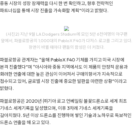
중동 시장의 성장 잠재력을 다시 한 번 확인하고, 향후 전략적인
파트너십을 통해 시장 진출을 가속화할 계획”이라고 밝혔다.
(사진2) 지난 9월 LA Dodgers Stadium에 모인 5만 6천여명의 야구팬
앞에서, 파블로항공의 1,000대의 PabloX F40가 다저스 로고를 그리고 있다.
장면이 바뀔 때마다 팬들의 함성은 더 커졌다.
파블로항공 관계자는 “올해 PabloX F40 기체를 가지고 미국 시장에
본격 진출했다”며 “아시아와 중동 지역에서도 이 제품의 안정적 운용과
화려한 연출에 대한 높은 관심이 이어져서 구매의향서가 지속적으로
접수되고 있어, 글로벌 시장 진출에 중요한 발판을 마련한 상황”이라고
밝혔다.
파블로항공은 2020년 ㈜기아 로고 언베일링 불꽃드론쇼로 세계 최초
기네스 세계기록을 달성했으며, 이후 3차례 기네스 세계기록을
갈아치웠다. 5년 이상 드론쇼를 진행하며 쌓인 기술과 노하우로 독보적인
드론쇼 연출을 해 오고 있다.