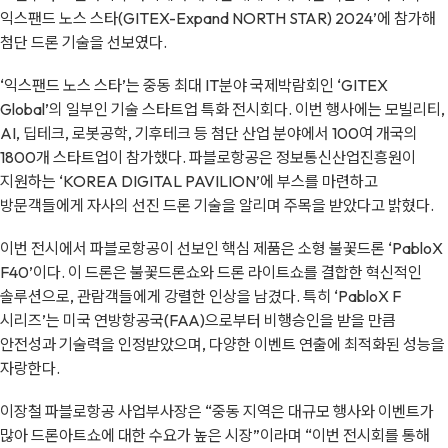
익스팬드 노스 스타(GITEX-Expand NORTH STAR) 2024’에 참가해
첨단 드론 기술을 선보였다.
‘익스팬드 노스 스타’는 중동 최대 IT분야 국제박람회인 ‘GITEX
Global’의 일부인 기술 스타트업 특화 전시회다. 이번 행사에는 모빌리티,
AI, 딥테크, 로봇공학, 기후테크 등 첨단 산업 분야에서 100여 개국의
1800개 스타트업이 참가했다. 파블로항공은 정보통신산업진흥원이
지원하는 ‘KOREA DIGITAL PAVILION’에 부스를 마련하고
방문객들에게 자사의 선진 드론 기술을 알리며 주목을 받았다고 밝혔다.
이번 전시에서 파블로항공이 선보인 핵심 제품은 소형 불꽃드론 ‘PabloX
F40’이다. 이 드론은 불꽃드론쇼와 드론 라이트쇼를 결합한 혁신적인
솔루션으로, 관람객들에게 강렬한 인상을 남겼다. 특히 ‘PabloX F
시리즈’는 미국 연방항공국(FAA)으로부터 비행승인을 받을 만큼
안전성과 기술력을 인정받았으며, 다양한 이벤트 연출에 최적화된 성능을
자랑한다.
이장철 파블로항공 사업부사장은 “중동 지역은 대규모 행사와 이벤트가
많아 드론아트쇼에 대한 수요가 높은 시장”이라며 “이번 전시회를 통해