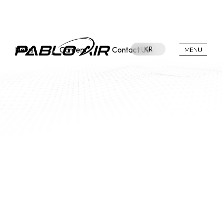
News
Careers
Contact Us
KR
MENU