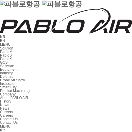
KR
EN
MENU
Solution
PabloM
PabloS
PabloX
GCS
Software
Equipment
Industry
Defense
Drone Art Show
Inspection
Smart City
Precise Machining
Company
About PABLO AIR
History
News
News
Careers
Careers
Contact Us
Contact Us
MENU
KR