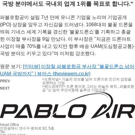
국방 분야에서도 국내외 업계 1위를 목표로 합니다."
파블로항공이 설립 7년 만에 유니콘 기업을 노리며 기업공개
(IPO) 상장을 앞두고 자신감을 드러냈다. 1068대의 불꽃 드론을
띄워 기네스 세계 기록을 경신한 '불꽃드론쇼'를 기획하고 총괄
한 이장철 부사장을 9일 만났다. 이 부사장은 "지금은 드론아트
사업이 매출 70%를 내고 있지만 향후 배송·UAM(도심항공교통)·
국방 분야도 키우고 있다"며 이처럼 강조했다.
원문 보기:
[인터뷰] 이장철 파블로항공 부사장 "불꽃드론쇼 넘어
UAM·국방까지" | 뷰어스 (theviewers.co.kr)
<드론저널> 기술의 진보를 넘어 드론으로 인간의 감정을
PREV
표현하는 기업
<팍스경제TV> 드론 붓으로 그리는 하늘의 궤적...파블로항
NEXT
공 "쇼 넘어 무인이동체 솔루션 기업으로"
Head Office
인천광역시 연수구 벤처로 82, 5층
Tel