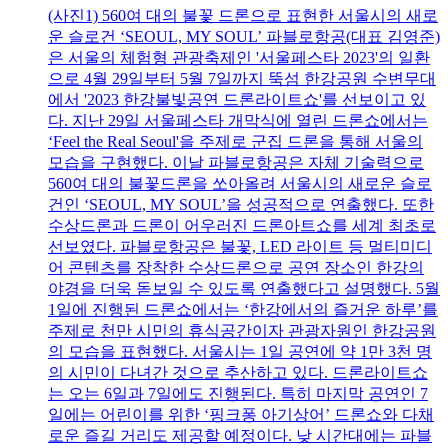
(사진1) 560여 대의 불꽃 드론으로 표현한 서울시의 새로
운 슬로건 ‘SEOUL, MY SOUL’ 파블로항공(대표 김영준)
은 서울의 체험형 관광축제인 '서울페스타 2023'의 일환
으로 4월 29일부터 5월 7일까지 뚝섬 한강공원 수변무대
에서 '2023 한강불빛공연 드론라이트쇼'를 선보이고 있
다. 지난 29일 서울페스타 개막식에 열린 드론쇼에서는
‘Feel the Real Seoul'을 주제로 군집 드론을 통해 서울의
모습을 구현했다. 이날 파블로항공은 자체 기술력으로
560여 대의 불꽃드론을 쏘아올려 서울시의 새로운 슬로
건인 ‘SEOUL, MY SOUL’을 성공적으로 연출했다. 또한
수상드론과 드론이 어우러진 드론아트쇼를 세계 최초로
선보였다. 파블로항공은 불꽃, LED 라이트 등 멀티미디
어 콘텐츠를 장착한 수상드론으로 공연 장소인 한강의
야경을 더욱 돋보일 수 있도록 연출했다고 설명했다. 5월
1일에 진행된 드론쇼에서는 ‘한강에서의 즐거운 하루’를
주제로 천만 시민의 휴식공간이자 관광자원인 한강공원
의 모습을 표현했다. 서울시는 1일 공연에 약 1만 3천 명
의 시민이 다녀간 것으로 추산하고 있다. 드론라이트쇼
는 오는 6일과 7일에도 진행된다. 특히 마지막 공연인 7
일에는 어린이를 위한 ‘핑크퐁 아기상어’ 드론쇼와 다채
로운 즐길 거리도 제공할 예정이다. 낮 시간대에는 파블