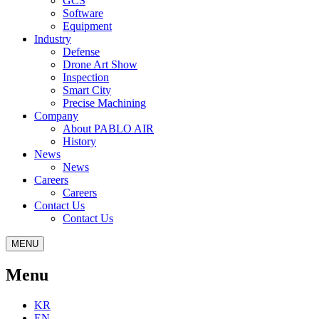
GCS
Software
Equipment
Industry
Defense
Drone Art Show
Inspection
Smart City
Precise Machining
Company
About PABLO AIR
History
News
News
Careers
Careers
Contact Us
Contact Us
MENU
Menu
KR
EN