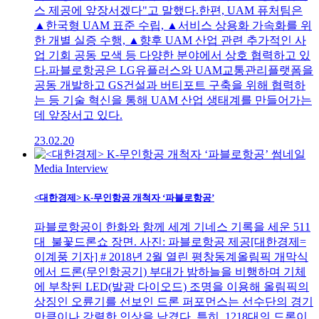
스 제공에 앞장서겠다"고 말했다.한편, UAM 퓨처팀은
▲한국형 UAM 표준 수립, ▲서비스 상용화 가속화를 위
한 개별 실증 수행, ▲향후 UAM 산업 관련 추가적인 사
업 기회 공동 모색 등 다양한 분야에서 상호 협력하고 있
다.파블로항공은 LG유플러스와 UAM교통관리플랫폼을
공동 개발하고 GS건설과 버티포트 구축을 위해 협력하
는 등 기술 혁신을 통해 UAM 산업 생태계를 만들어가는
데 앞장서고 있다.
23.02.20
Media Interview
<대한경제> K-무인항공 개척자 ‘파블로항공’
파블로항공이 한화와 함께 세계 기네스 기록을 세운 511
대 불꽃드론쇼 장면. 사진: 파블로항공 제공[대한경제=
이계풍 기자] # 2018년 2월 열린 평창동계올림픽 개막식
에서 드론(무인항공기) 부대가 밤하늘을 비행하며 기체
에 부착된 LED(발광 다이오드) 조명을 이용해 올림픽의
상징인 오륜기를 선보인 드론 퍼포먼스는 선수단의 경기
만큼이나 강렬한 인상을 남겼다. 특히, 1218대의 드론이