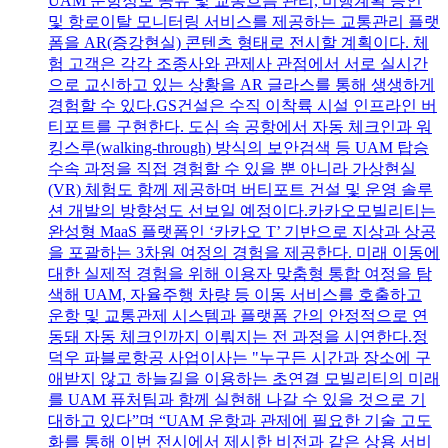
UAM 운항정보 공유 및 교통흐름 관리, 비행계획 승인
및 항로이탈 모니터링 서비스를 제공하는 교통관리 플랫
폼을 AR(증강현실) 콘텐츠 형태로 전시할 계획이다. 체
험 고객은 각각 조종사와 관제사 관점에서 서로 실시간
으로 교신하고 있는 상황을 AR 글라스를 통해 생생하게
경험할 수 있다.GS건설은 수직 이착륙 시설 인프라인 버
티포트를 구현한다. 도심 속 공항에서 자동 체크인과 워
킹스루(walking-through) 방식의 보안검색 등 UAM 탑승
수속 과정을 직접 경험할 수 있을 뿐 아니라 가상현실
(VR) 체험도 함께 제공하며 버티포트 건설 및 운영 솔루
션 개발의 방향성도 선보일 예정이다.카카오모빌리티는
완성형 MaaS 플랫폼인 ‘카카오 T’ 기반으로 지상과 상공
을 포괄하는 3차원 여정의 경험을 제공한다. 미래 이동에
대한 실제적 경험을 위해 이용자 맞춤형 통합 여정을 탐
색해 UAM, 자율주행 차량 등 이동 서비스를 호출하고
운항 및 교통관제 시스템과 플랫폼 간의 안정적으로 연
동돼 자동 체크인까지 이뤄지는 전 과정을 시연한다.정
덕우 파블로항공 사업이사는 "누구든 시간과 장소에 구
애받지 않고 하늘길을 이용하는 초연결 모빌리티의 미래
를 UAM 퓨처팀과 함께 실현해 나갈 수 있을 것으로 기
대하고 있다”며 “UAM 운항과 관제에 필요한 기술 고도
화를 통해 이번 전시에서 제시한 비전과 같은 상용 서비