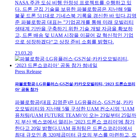
NASA 주관 도심 비행 안정성 프로젝트를 수행하고 있
다. 드론 군집 기술을 보유한 파블로항공은 지난해 9월
불꽃 드론 511대로 기네스북 기록을 경신한 바 있다.김영
준 파블로항공 대표는 ”기업공개를 통해 미래 모빌리티
생태계 기반을 구축하기 위한 기술 개발 자금을 확보하
고, 드론 배송 및 UAM 시장을 이끌어 갈 혁신적인 기업
으로 성장하겠다“고 상장 준비 소회를 밝혔다.
23.03.20
Press Release
파블로항공·LG유플러스·GS건설·카카오모빌리티, ‘2023 드론쇼코리
아’ 공동 참가
파블로항공(대표 김영준)은 LG유플러스, GS건설, 카카
오모빌리티와 지난해 5월 구성한 UAM 컨소시엄 ‘UAM
퓨처팀(UAM FUTURE TEAM)’이 오는 23일부터 25일까
지 부산 벡스코에서 열리는 '2023 드론쇼 코리아'에 참가
한다고 20일 밝혔다.UAM 퓨처팀은 드론쇼코리아에서
최대 규모인 총 320제곱미터 규모의 부스를 마련하고, 모