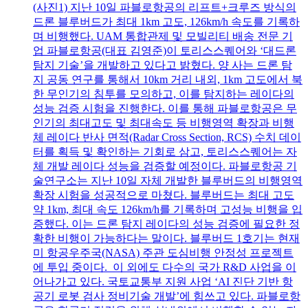
(사진1) 지난 10일 파블로항공의 리프트+크루즈 방식의
드론 블루버드가 최대 1km 고도, 126km/h 속도를 기록하
며 비행했다. UAM 통합관제 및 모빌리티 배송 전문 기
업 파블로항공(대표 김영준)이 토리스스퀘어와 ‘대드론
탐지 기술’을 개발하고 있다고 밝혔다. 양 사는 드론 탐
지 공동 연구를 통해서 10km 거리 내외, 1km 고도에서 북
한 무인기의 침투를 모의하고, 이를 탐지하는 레이다의
성능 검증 시험을 진행한다. 이를 통해 파블로항공은 무
인기의 최대고도 및 최대속도 등 비행영역 확장과 비행
체 레이다 반사 면적(Radar Cross Section, RCS) 수치 데이
터를 획득 및 확인하는 기회로 삼고, 토리스스퀘어는 자
체 개발 레이다 성능을 검증할 예정이다. 파블로항공 기
술연구소는 지난 10일 자체 개발한 블루버드의 비행영역
확장 시험을 성공적으로 마쳤다. 블루버드는 최대 고도
약 1km, 최대 속도 126km/h를 기록하며 고성능 비행을 입
증했다. 이는 드론 탐지 레이다의 성능 검증에 필요한 정
확한 비행이 가능하다는 말이다. 블루버드 1호기는 현재
미 항공우주국(NASA) 주관 도심비행 안정성 프로젝트
에 투입 중이다. 이 외에도 다수의 국가 R&D 사업을 이
어나가고 있다. 국토교통부 지원 사업 ‘AI 진단 기반 항
공기 로봇 검사 정비기술 개발’에 힘쓰고 있다. 파블로항