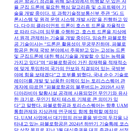
공은 항공기 점검을 위해 실내외에서 비행할 수 있는 자
율 군집 드론에 필요한 핵심 알고리즘 및 소프트웨어 기
술을 개발 중이다. 또 과학기술정보통신부 주관 ‘5G 드
론시스템 및 원격 운영 시스템 개발 사업’을 진행하고 있
다. 다수의 클라이언트 드론이 호스트 드론을 자율적으
로 따라 다니며 임무를 수행하고, 호스트 드론을 지상에
서 원격 관제하는 기술을 개발 중이다. 임승한 파블로항
공 기술이사는 “드론은 활용성이 무궁무진하며, 파블로
항공은 현재 국방 분야에서 주목받고 있는 고성능 드론
및 군집드론에 대한 핵심기술을 개발할 수 있는 능력을
가지고 있다”며 “파블로항공이 가진 잠재력을 적재적소
에 맞게 투입하여 국가의 안보와 직결되어 있는 국방분
야에 힘을 보태겠다”고 포부를 밝혔다. 국내 순수 기술로
레이더를 개발 및 납품한 이력이 있는 토리스스퀘어 관
계자에 따르면 "파블로항공의 블루버드는 2019년 사우
디아라비아 탈황시설 공격에 사용되었던 무인기와 유사
한 크기로, 무인기 탐지 테스트 기체로 큰 의미가 있
다"고 말했다. 파블로항공과 토리스스퀘어는 향후 UAM
통합관제와 지상관제 연구에도 함께 협력할 예정이
다. UAM 사업에서 대기업의 러브콜을 받으며 두각을 나
타내고 있는 파블로항공은 2024년 하반기 기술특례 코스
닥 상장 목표로 지난 3월 대신증권을 대표 주관사로 선정