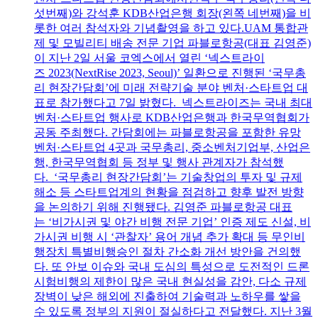
섯번째)와 강석훈 KDB산업은행 회장(왼쪽 네번째)을 비
롯한 여러 참석자와 기념촬영을 하고 있다.UAM 통합관
제 및 모빌리티 배송 전문 기업 파블로항공(대표 김영준)
이 지난 2일 서울 코엑스에서 열린 ‘넥스트라이
즈 2023(NextRise 2023, Seoul)’ 일환으로 진행된 ‘국무총
리 현장간담회’에 미래 전략기술 분야 벤처·스타트업 대
표로 참가했다고 7일 밝혔다. 넥스트라이즈는 국내 최대
벤처·스타트업 행사로 KDB산업은행과 한국무역협회가
공동 주최했다. 간담회에는 파블로항공을 포함한 유망
벤처·스타트업 4곳과 국무총리, 중소벤처기업부, 산업은
행, 한국무역협회 등 정부 및 행사 관계자가 참석했
다. ‘국무총리 현장간담회’는 기술창업의 투자 및 규제
해소 등 스타트업계의 현황을 점검하고 향후 발전 방향
을 논의하기 위해 진행됐다. 김영준 파블로항공 대표
는 ‘비가시권 및 야간 비행 전문 기업’ 인증 제도 신설, 비
가시권 비행 시 ‘관찰자’ 용어 개념 추가 확대 등 무인비
행장치 특별비행승인 절차 간소화 개선 방안을 건의했
다. 또 안보 이슈와 국내 도심의 특성으로 도전적인 드론
시험비행의 제한이 많은 국내 현실성을 감안, 다소 규제
장벽이 낮은 해외에 진출하여 기술력과 노하우를 쌓을
수 있도록 정부의 지원이 절실하다고 전달했다. 지난 3월