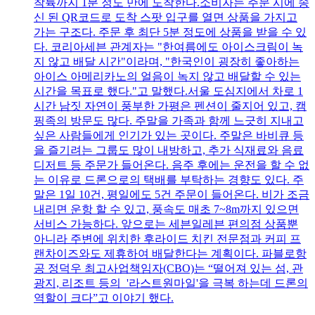
착륙까지 1분 정도 만에 도착한다.소비자는 주문 시에 송
신 된 QR코드로 도착 스팟 입구를 열면 상품을 가지고
가는 구조다. 주문 후 최단 5분 정도에 상품을 받을 수 있
다. 코리아세븐 관계자는 "한여름에도 아이스크림이 녹
지 않고 배달 시간"이라며, "한국인이 굉장히 좋아하는
아이스 아메리카노의 얼음이 녹지 않고 배달할 수 있는
시간을 목표로 했다."고 말했다.서울 도심지에서 차로 1
시간 남짓 자연이 풍부한 가평은 펜션이 줄지어 있고, 캠
핑족의 방문도 많다. 주말을 가족과 함께 느긋히 지내고
싶은 사람들에게 인기가 있는 곳이다. 주말은 바비큐 등
을 즐기려는 그룹도 많이 내방하고, 추가 식재료와 음료
디저트 등 주문가 들어온다. 음주 후에는 운전을 할 수 없
는 이유로 드론으로의 택배를 부탁하는 경향도 있다. 주
말은 1일 10건, 평일에도 5건 주문이 들어온다. 비가 조금
내리면 운항 할 수 있고, 풍속도 매초 7~8m까지 있으면
서비스 가능하다. 앞으로는 세븐일레븐 편의점 상품뿐
아니라 주변에 위치한 후라이드 치킨 전문점과 커피 프
랜차이즈와도 제휴하여 배달한다는 계획이다. 파블로항
공 정덕우 최고사업책임자(CBO)는 “떨어져 있는 섬, 관
광지, 리조트 등의 '라스트원마일'을 극복 하는데 드론의
역할이 크다”고 이야기 했다.