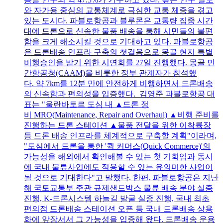
와 자가용 중심의 교통체계로 극심한 교통 체증을 겪고
있는 도시다. 파블로항공과 블루몬은 교통량 집중 시간
대에 드론으로 신속한 물품 배송을 통해 시민들의 불편
함을 크게 해소시킬 것으로 기대하고 있다. 파블로항공
은 드론배송 인프라 구축의 첫걸음으로 몽골 현지 특별
비행승인을 받기 위한 시연회를 27일 진행했다. 몽골 민
간항공청(CAAM)을 비롯한 정부 관계자가 참석했
다. 약 7km를 12분 만에 안전하게 비행하면서 드론배송
의 신속함과 편의성을 입증했다. 김영준 파블로항공 대
표는 "울란바토르 도심 내 ▲드론 정
비 MRO(Maintenance, Repair and Overhaul) ▲비행 준비를
진행하는 드론 스테이션 ▲물품 전달을 위한 이착륙장
등 드론 배송 인프라를 체계적으로 구축할 계획"이라며,
"도심에서 드론을 통한 '퀵 커머스(Quick Commerce)'의
가능성을 해외에서 확인해볼 수 있는 첫 기회임과 동시
에 국내 물류사업에도 적용할 수 있는 유의미한 사업이
될 것으로 기대한다"고 말했다. 한편, 파블로항공은 지난
해 국토교통부 주관 규제샌드박스 물류 배송 분야 실증
진행, K-드론시스템 하늘길 발굴 실증 진행, 국내 최초
편의점 드론배송 스테이션 오픈 등 국내 드론배송 상용
화에 앞장서서 그 가능성을 입증해 왔다. 드론배송 운용