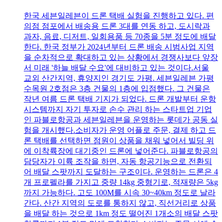
한국 세븐일레븐이 드론 택배 실험을 진행하고 있다. 편
의점 점포에서 배송용 드론 3대를 연동 하고, 도시락과
과자, 음료, 디저트, 일회용품 등 70종을 5분 정도에 배달
한다. 한국 정부가 2024년부터 드론 배송 시범사업 지역
을 순차적으로 확대하고 있는 상황에서 경쟁사보다 앞장
서 미래 '하늘 배달 수요'에 대비하고 있는 것이다.서울
교외 산간지역, 휴양지인 경기도 가평. 세븐일레븐 가평
수목원 2호점은 3층 건물의 1층에 입점했다. 그 건물은
작년 여름 드론 택배 기지가 되었다. 드론 개발부터 운항
시스템까지 자기 투자로 손수 관리 하는 스타트업 기업
인 파블로항공과 세븐일레븐을 운영하는 롯데가 공동 실
험을 개시했다.소비자가 운영 어플로 주문, 결제 하고 드
론 택배를 선택하면 점원이 상품을 채워 넣어서 빌딩 위
에 이착륙장에 대기중인 드론에 넣어준다. 파블로항공의
담당자가 이륙 조작을 하면, 자동 항공기능으로 전환되
어 배달 스팟까지 도달하는 구조이다. 운영하는 드론은 4
개 프로펠라를 가지고 중량 14kg 중형기로, 적재량은 5kg
까지 가능하다. 고도 100M를 시속 30~40km 정도로 날라
간다. 산간 지역의 도로를 통하지 않고, 직선거리로 상품
을 배달 하는 것으로 1km 정도 떨어진 1개소의 배달 스팟