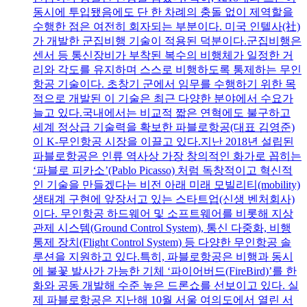
동시에 투입됐음에도 단 한 차례의 충돌 없이 제역할을
수행한 점은 여전히 회자되는 부분이다. 미국 인텔사(社)
가 개발한 군집비행 기술이 적용된 덕분이다.군집비행은
센서 등 통신장비가 부착된 복수의 비행체가 일정한 거
리와 각도를 유지하며 스스로 비행하도록 통제하는 무인
항공 기술이다. 초창기 군에서 임무를 수행하기 위한 목
적으로 개발된 이 기술은 최근 다양한 분야에서 수요가
늘고 있다.국내에서는 비교적 짧은 연혁에도 불구하고
세계 정상급 기술력을 확보한 파블로항공(대표 김영준)
이 K-무인항공 시장을 이끌고 있다.지난 2018년 설립된
파블로항공은 인류 역사상 가장 창의적인 화가로 꼽히는
‘파블로 피카소’(Pablo Picasso) 처럼 독창적이고 혁신적
인 기술을 만들겠다는 비전 아래 미래 모빌리티(mobility)
생태계 구현에 앞장서고 있는 스타트업(신생 벤처회사)
이다. 무인항공 하드웨어 및 소프트웨어를 비롯해 지상
관제 시스템(Ground Control System), 통신 다중화, 비행
통제 장치(Flight Control System) 등 다양한 무인항공 솔
루션을 지원하고 있다.특히, 파블로항공은 비행과 동시
에 불꽃 발사가 가능한 기체 ‘파이어버드(FireBird)’를 한
화와 공동 개발해 수준 높은 드론쇼를 선보이고 있다. 실
제 파블로항공은 지난해 10월 서울 여의도에서 열린 서