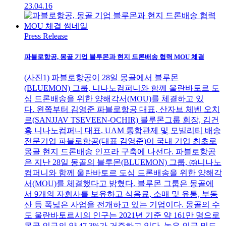
23.04.16
Press Release
파블로항공, 몽골 기업 블루몬과 현지 드론배송 협력 MOU 체결
(사진1) 파블로항공이 28일 몽골에서 블루몬
(BLUEMON) 그룹, 니나노컴퍼니와 함께 울란바토르 도
심 드론배송을 위한 양해각서(MOU)를 체결하고 있
다. 왼쪽부터 김영준 파블로항공 대표, 산자브 체벤 오치
르(SANJJAV TSEVEEN-OCHIR) 블루몬그룹 회장, 김건
홍 니나노컴퍼니 대표. UAM 통합관제 및 모빌리티 배송
전문기업 파블로항공(대표 김영준)이 국내 기업 최초로
몽골 현지 드론배송 인프라 구축에 나선다. 파블로항공
은 지난 28일 몽골의 블루몬(BLUEMON) 그룹, ㈜니나노
컴퍼니와 함께 울란바토르 도심 드론배송을 위한 양해각
서(MOU)를 체결했다고 밝혔다. 블루몬 그룹은 몽골에
서 9개의 자회사를 보유하고 식음료, 소매 및 유통, 부동
산 등 폭넓은 사업을 전개하고 있는 기업이다. 몽골의 수
도 울란바토르시의 인구는 2021년 기준 약 161만 명으로
몽골 인구의 약 47.3%가 거주하고 있다. 높은 인구 밀도