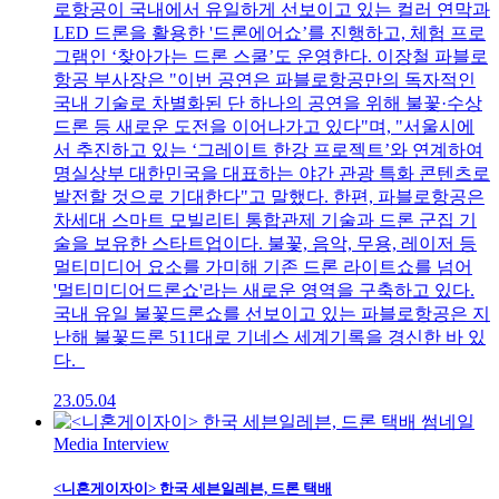
로항공이 국내에서 유일하게 선보이고 있는 컬러 연막과
LED 드론을 활용한 '드론에어쇼’를 진행하고, 체험 프로
그램인 ‘찾아가는 드론 스쿨’도 운영한다. 이장철 파블로
항공 부사장은 "이번 공연은 파블로항공만의 독자적인
국내 기술로 차별화된 단 하나의 공연을 위해 불꽃·수상
드론 등 새로운 도전을 이어나가고 있다"며, "서울시에
서 추진하고 있는 ‘그레이트 한강 프로젝트’와 연계하여
명실상부 대한민국을 대표하는 야간 관광 특화 콘텐츠로
발전할 것으로 기대한다"고 말했다. 한편, 파블로항공은
차세대 스마트 모빌리티 통합관제 기술과 드론 군집 기
술을 보유한 스타트업이다. 불꽃, 음악, 무용, 레이저 등
멀티미디어 요소를 가미해 기존 드론 라이트쇼를 넘어
'멀티미디어드론쇼'라는 새로운 영역을 구축하고 있다.
국내 유일 불꽃드론쇼를 선보이고 있는 파블로항공은 지
난해 불꽃드론 511대로 기네스 세계기록을 경신한 바 있
다.
23.05.04
Media Interview
<니혼게이자이> 한국 세븐일레븐, 드론 택배