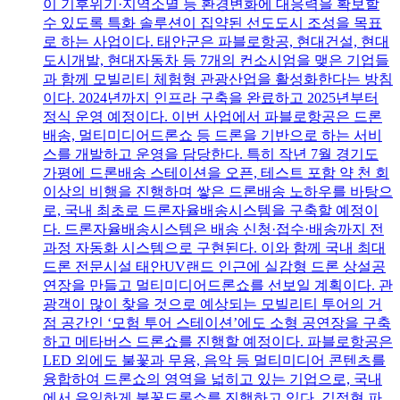
이 기후위기·지역소멸 등 환경변화에 대응력을 확보할
수 있도록 특화 솔루션이 집약된 선도도시 조성을 목표
로 하는 사업이다. 태안군은 파블로항공, 현대건설, 현대
도시개발, 현대자동차 등 7개의 컨소시엄을 맺은 기업들
과 함께 모빌리티 체험형 관광산업을 활성화한다는 방침
이다. 2024년까지 인프라 구축을 완료하고 2025년부터
정식 운영 예정이다. 이번 사업에서 파블로항공은 드론
배송, 멀티미디어드론쇼 등 드론을 기반으로 하는 서비
스를 개발하고 운영을 담당한다. 특히 작년 7월 경기도
가평에 드론배송 스테이션을 오픈, 테스트 포함 약 천 회
이상의 비행을 진행하며 쌓은 드론배송 노하우를 바탕으
로, 국내 최초로 드론자율배송시스템을 구축할 예정이
다. 드론자율배송시스템은 배송 신청·접수·배송까지 전
과정 자동화 시스템으로 구현된다. 이와 함께 국내 최대
드론 전문시설 태안UV랜드 인근에 실감형 드론 상설공
연장을 만들고 멀티미디어드론쇼를 선보일 계획이다. 관
광객이 많이 찾을 것으로 예상되는 모빌리티 투어의 거
점 공간인 ‘모험 투어 스테이션’에도 소형 공연장을 구축
하고 메타버스 드론쇼를 진행할 예정이다. 파블로항공은
LED 외에도 불꽃과 무용, 음악 등 멀티미디어 콘텐츠를
융합하여 드론쇼의 영역을 넓히고 있는 기업으로, 국내
에서 유일하게 불꽃드론쇼를 진행하고 있다. 김정현 파