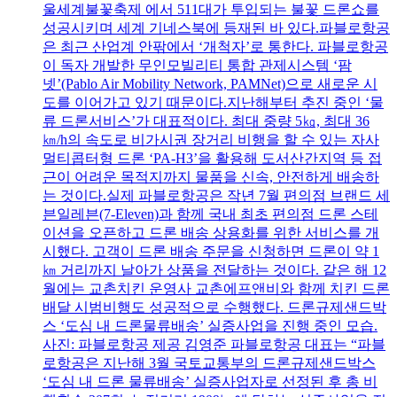
울세계불꽃축제 에서 511대가 투입되는 불꽃 드론쇼를
성공시키며 세계 기네스북에 등재된 바 있다.파블로항공
은 최근 산업계 안팎에서 ‘개척자’로 통한다. 파블로항공
이 독자 개발한 무인모빌리티 통합 관제시스템 ‘팜
넷’(Pablo Air Mobility Network, PAMNet)으로 새로운 시
도를 이어가고 있기 때문이다.지난해부터 추진 중인 ‘물
류 드론서비스’가 대표적이다. 최대 중량 5㎏, 최대 36
㎞/h의 속도로 비가시권 장거리 비행을 할 수 있는 자사
멀티콥터형 드론 ‘PA-H3’을 활용해 도서산간지역 등 접
근이 어려운 목적지까지 물품을 신속, 안전하게 배송하
는 것이다.실제 파블로항공은 작년 7월 편의점 브랜드 세
븐일레븐(7-Eleven)과 함께 국내 최초 편의점 드론 스테
이션을 오픈하고 드론 배송 상용화를 위한 서비스를 개
시했다. 고객이 드론 배송 주문을 신청하면 드론이 약 1
㎞ 거리까지 날아가 상품을 전달하는 것이다. 같은 해 12
월에는 교촌치킨 운영사 교촌에프앤비와 함께 치킨 드론
배달 시범비행도 성공적으로 수행했다. 드론규제샌드박
스 ‘도심 내 드론물류배송’ 실증사업을 진행 중인 모습.
사진: 파블로항공 제공​​​​​​​ 김영준 파블로항공 대표는 “파블
로항공은 지난해 3월 국토교통부의 드론규제샌드박스
‘도심 내 드론 물류배송’ 실증사업자로 선정된 후 총 비