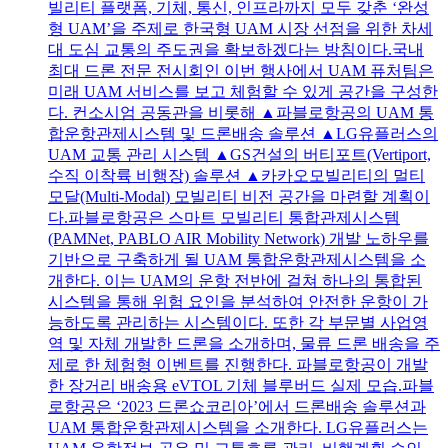
빌리티 플랫폼, 기체, 통신, 인프라까지 모두 갖춘 ‘완성
형 UAM’을 주제로 한국형 UAM 시장 선점을 위한 차세
대 도심 교통의 주도권을 확보하겠다는 방침이다.국내
최대 드론 전문 전시회인 이번 행사에서 UAM 퓨처팀은
미래 UAM 서비스를 보고 체험할 수 있게 공간을 구성한
다. 컨소시엄 공동관을 비롯해 ▲파블로항공의 UAM 통
합운항관제시스템 및 드론배송 솔루션 ▲LG유플러스의
UAM 교통 관리 시스템 ▲GS건설의 버티포트(Vertiport,
수직 이착륙 비행장) 솔루션 ▲카카오모빌리티의 멀티
모달(Multi-Modal) 모빌리티 비전 공간을 마련할 계획이
다.파블로항공은 스마트 모빌리티 통합관제시스템
(PAMNet, PABLO AIR Mobility Network) 개발 노하우를
기반으로 구축하게 될 UAM 통합운항관제시스템을 소
개한다. 이는 UAM의 운항 전반에 걸쳐 하나의 통합된
시스템을 통해 위험 요인을 분석하여 안전한 운항이 가
능하도록 관리하는 시스템이다. 또한 각 부문별 사업영
역 및 자체 개발한 드론을 소개하며, 물류 드론 배송을 주
제로 한 체험형 이벤트를 진행한다. 파블로항공이 개발
한 장거리 배송용 eVTOL 기체 블루버드 실제 모습.파블
로항공은 ‘2023 드론쇼코리아’에서 드론배송 솔루션과
UAM 통합운항관제시스템을 소개한다. LG유플러스는