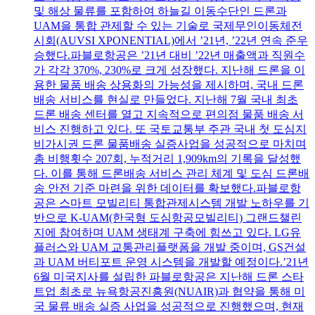
및 해상 물류를 포함하여 하늘길 이동수단인 드론과
UAM을 통합 관제할 수 있는 기술로 국제무인이동체전
시회(AUVSI XPONENTIAL)에서 ’21년, ’22년 연속 준우
승했다.파블로항공은 ’21년 대비 ’22년 매출액과 직원수
가 각각 370%, 230%로 크게 성장했다. 지난해 드론을 이
용한 물품 배송 상용화의 가능성을 제시하며, 국내 드론
배송 서비스를 현실로 만들었다. 지난해 7월 국내 최초
드론 배송 센터를 열고 지속적으로 편의점 물품 배송 서
비스 진행하고 있다. 또 국토교통부 주관 국내 첫 도심지
비가시권 드론 물품배송 실증사업을 성공적으로 마치며
총 비행횟수 207회, 누적거리 1,909km의 기록을 달성했
다. 이를 통해 드론배송 서비스 관리 체계 및 도심 드론배
송 안전 기준 마련을 위한 데이터를 확보했다.파블로항
공은 스마트 모빌리티 통합관제시스템 개발 노하우를 기
반으로 K-UAM(한국형 도심항공모빌리티) 그랜드챌린
지에 참여하며 UAM 생태계 구축에 힘쓰고 있다. LG유
플러스와 UAM 교통관리플랫폼을 개발 중이며, GS건설
과 UAM 버티포트 운영 시스템을 개발할 예정이다.’21년
6월 미국지사를 설립한 파블로항공은 지난해 드론 스타
트업 최초로 뉴욕항공진흥원(NUAIR)과 협약을 통해 미
국 물류 배송 실증 사업을 성공적으로 진행했으며, 현재