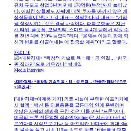
유치 규모도 창업 5년여 만에 170억원(누적)까지 늘어났
다. 어떠한 상황에도 사람에 대한 투자를 아끼지 않은 게
성장동력이 됐다고 김 대표는 설명한다.김 대표는 “기업
을 성장시키는 것은 결국 사람이다. 파블로항공은 지난
해 타워, 플랫폼, 모빌리티, 스마트 등 4개 팀에서 직원 수
를 전년 대비 230% 늘렸다”라며, “올해는 이들과 함께 혁
신과 변화를 이끌어내는 데 집중할 계획”이라고 말했다.
23.01.10
Media Interview
<대한경제> “독창적 기술로 육ㆍ해ㆍ공 연결… ‘한국판 집라인’으로
키우겠다”
[대한경제=이계풍 기자] 의료 시설이 부족한 아프리카에
서 혈액ㆍ백신 등 의료용품을 골든타임 안에 운반하며
수많은 사람의 생명을 구한 것은 다름 아닌 ‘드론’이다.
미국의 드론 전문업체 집라인(Zipline)은 지난 2016년 말
르완다를 시작으로 가나 등 아프리카 10여곳에 최대 3㎏
의 물품을 싣고 시속 110㎞ 속도로 왕복 160㎞를 비행할