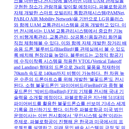
스를 마련했다.전시장에 들어서면 미래 UAM 관제실을
구현한 장소가 관람객을 맞이할 예정이다. 파블로항공은
자체 개발한 스마트 모빌리티 통합관제시스템(PAMNet,
PABLO AIR Mobility Network)을 기반으로 LG유플러스
와 함께 UAM 교통관리시스템을 공동 개발하고 있다. 이
번 전시에서는 UAM 교통관리시스템에서 중요한 기능
인 비행계획관리, 교통관리, 상공통신품질관리 화면을
직접 체험해볼 수 있다. 이와 함께 자체 개발한 장거리 배
송용 드론 '블루버드(BlueBird)'를 관제실에서 볼 수 있도
록 배치해 현장감을 높였다. 블루버드는 고정익 항공기
에 수직이착륙 시스템을 적용한 VTOL(Vertical Takeoff
and Landing) 형태의 드론으로 2kg의 물품을 적재하여
70km/h 속도로 140km까지 비행이 가능하다. 한 차원 높
은 수준의 드론아트쇼를 위해 개발한 '불꽃드론'도 전시
된다. 소형 불꽃드론인 '파이어버드(FireBird)'과 중형 불
꽃드론인 ‘빅버드(BigBird) F3'의 기체를 전시해 국내 기
술력을 소개할 예정이다. 파블로항공은 지난해 511대의
파이어버드를 활용한 불꽃드론쇼를 선보여 기네스 세계
기록을 경신하기도 했다. 이찬주 파블로항공 미국 법인
운영이사는 이번 전시회에서 ’무인시스템 실현‘이라는
주제로, 파블로항공이 진행해 온 한국과 미국에서의 프
로젝트를 설명하고, 미래 무인 배송 시스템의 규정 및 의