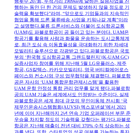
행횟수 207회, 누적거리 1909㎞에 달하는 실증사업을 진
행하는 동안 단 한 건의 문제도 발생하지 않을 정도로 기
술력을 확보했다”라며, “앞으로도 기업들과의 지속적인
협업을 통해 드론 물류배송 사업을 키워나갈 계획”이라
고 설명했다.물류 드론서비스와 더불어 도심항공교통
(UAM)도 파블로항공이 공 들이고 있는 분야다. UAM은
항공기를 활용해 사람과 화물을 운송하는 도시교통체계
로, 최근 도심 속 이동효율성을 극대화하기 위한 차세대
모빌리티 솔루션으로 각광받고 있다.파블로항공은 국토
부의 ‘한국형 도심항공교통 그랜드챌린지’(K-UAM GC)
실증사업자 참여를 위해 지난해 5월 LG유플러스, 제주
항공, GS칼텍스, 카카오모빌리티, 영국 버티컬에어로스
페이스와 컨소시엄 구성 업무협약을 체결했다. 파블로항
공은 자사의 ‘UAM 통합운항관제시스템’을 활용한
UAM 운항 안정성 통합 관리 업무를 맡게 됐다.파블로항
공의 UAM 기술은 세계에서도 인정받는 수준이다. 실제
파블로항공은 세계 최대 규모의 무인이동체 전시회 ‘국
제무인운송시스템협회(AUVSI) 엑스포넨셜’에서 2021
년에 이어 지난해까지 2년 연속 기업 오퍼레이션 부문 준
우승을 차지할 정도의 기술력을 갖췄다는 평가다.파블로
항공은 지난해 매출이 전년 대비 370% 수직 상승하는 성
과를 냈다. 또한, 스타트업의 성공 여부를 가늠하는 투자