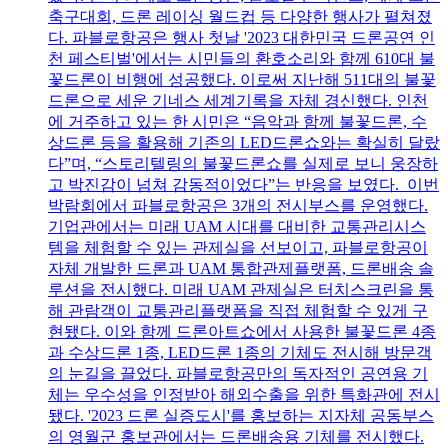
축구대회, 드론 레이싱 월드컵 등 다양한 행사가 펼쳐졌
다. 파블로항공은 행사 첫날 '2023 대한민국 드론공연 인
천 페스티벌'에서는 시민들의 환호소리와 함께 610대 불
꽃드론이 비행에 성공했다. 이로써 지난해 511대의 불꽃
드론으로 세운 기네스 세계기록을 자체 경신했다. 인천
에 거주하고 있는 한 시민은 “음악과 함께 불꽃드론, 수
상드론 등을 활용해 기존의 LED드론쇼와는 확실히 달랐
다”며, “스토리텔링의 불꽃드론쇼를 실제로 보니 웅장하
고 박진감이 넘쳐 감동적이었다”는 반응을 보였다. 이번
박람회에서 파블로항공은 3개의 전시부스를 운영했다.
기업관에서는 미래 UAM 시대를 대비한 교통관리시스
템을 체험할 수 있는 관제실을 선보이고, 파블로항공이
자체 개발한 드론과 UAM 통합관제플랫폼, 드론배송 솔
루션을 전시했다. 미래 UAM 관제실은 터치스크린을 통
해 관람객이 교통관리플랫폼을 직접 체험할 수 있게 구
현됐다. 이와 함께 드론아트쇼에서 사용한 불꽃드론 4종
과 수상드론 1종, LED드론 1종의 기체도 전시해 방문객
의 눈길을 끌었다. 파블로항공만의 독자적인 공연용 기
체는 우수성을 인정받아 해외수출을 위한 특화관에 전시
됐다. '2023 드론 실증도시'를 홍보하는 지자체 공동부스
의 영월군 홍보관에서는 드론배송용 기체를 전시했다.