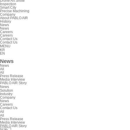
Drone Art Show
Inspection
Smart City
Precise Machining
Company
About PABLO AIR
History
News
News
Careers
Careers
Contact Us
Contact Us
MENU
KR
EN
News
News
All
All
Press Release
Media Interview
PABLO AIR Story
News
Solution
Industry
Company
News
Careers
Contact Us
All
All
Press Release
Media Interview
PABLO AIR Story