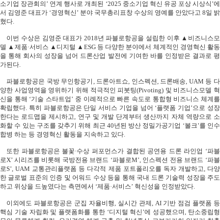
소기업 장관회의
’
연계 행사로 개최된
‘2025
중소기업 혁신 유공 포상 시상식
’
서 김영준 대표가
‘
경영혁신
’
분야 국무총리표창 수상의 영예를 안았다고
8
일 밝
혔다
.
이번 수상은 김영준 대표가
2018
년 파블로항공을 설립한 이후 ▲비즈니스
델 ▲제품·서비스 ▲디지털 ▲
ESG
등 다양한 분야에서 체계적인 경영혁신 활동
을 통해 회사의 성장을 넘어 드론산업 발전에 기여한 바를 인정받은 결과로 평
가된다
.
파블로항공은 국방 무인항공기
,
드론아트쇼
,
인스펙션
,
드론배송
, UAM
등 
양한 사업영역을 영위하기 위해 적극적인 피봇팅
(Pivoting)
및 비즈니스모델 혁
신을 통해
‘
기술 스타트업
’
중 이례적으로 빠른 속도로 통합형 비즈니스 체계
확립했다
.
특히 파블로항공은 단일 서비스 기업을 넘어
‘
플랫폼 기업
’
으로 성
한다는 로드맵을 제시하고
,
연구 및 개발 단계부터 생산까지 자체 역량으로 
화할 수 있는 구조를 갖추기 위해 최근
40
년된 방산 정밀가공기업
‘
볼크
’
를 인
합병 하는 등 경영혁신 활동을 지속하고 있다
.
또한 파블로항공은 불꽃·수상 퍼포먼스가 결합된 공연용 드론 라인업
‘
파블
로
X’
시리즈를 비롯해 국방전용 브랜드
‘
파블로
M’,
인스펙션 전용 브랜드
‘
파
로
S’, UAM
교통관리플랫폼 등 다각적 제품 포트폴리오를 독자 개발하고
,
다
한 글로벌 표준의 인증 및 어워드 수상 등을 통해 국내 드론 기술력 성장을 주도
하고 위상을 드높였다는 측면에서
‘
제품·서비스
’
혁신성을 인정받았다
.
이외에도 파블로항공은 군집 자율비행
,
실시간 관제
, AI
기반 점검 플랫폼 
핵심 기술 자립화 및 플랫폼화를 통한
‘
디지털 혁신
’
에 성공했으며
,
탄소중립