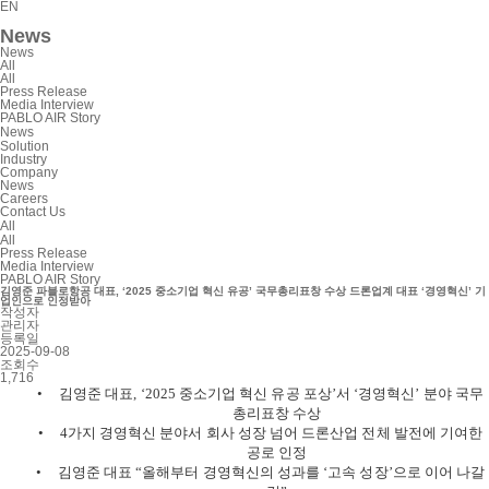
EN
News
News
All
All
Press Release
Media Interview
PABLO AIR Story
News
Solution
Industry
Company
News
Careers
Contact Us
All
All
Press Release
Media Interview
PABLO AIR Story
김영준 파블로항공 대표, ‘2025 중소기업 혁신 유공’ 국무총리표창 수상 드론업계 대표 ‘경영혁신’ 기
업인으로 인정받아
작성자
관리자
등록일
2025-09-08
조회수
1,716
•
김영준 대표
, ‘2025
중소기업 혁신 유공 포상
’
서
‘
경영혁신
’
분야 국무
총리표창 수상
•
4
가지 경영혁신 분야서 회사 성장 넘어 드론산업 전체 발전에 기여한
공로 인정
•
김영준 대표
“
올해부터 경영혁신의 성과를
‘
고속 성장
’
으로 이어 나갈