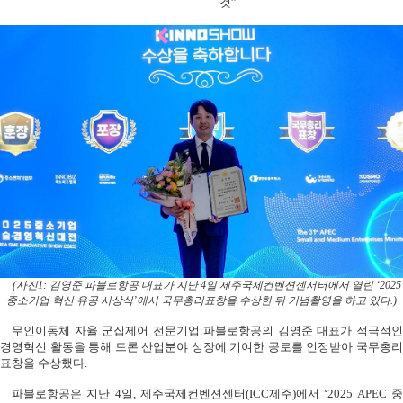
것
”
(
사진
1:
김영준 파블로항공 대표가 지난
4
일 제주국제컨벤션센서터에서 열린
‘2025
중소기업 혁신 유공 시상식’에서 국무총리표창을 수상한 뒤 기념촬영을 하고 있다
.)
무인이동체 자율 군집제어 전문기업 파블로항공의 김영준 대표가 적극적인
경영혁신 활동을 통해 드론 산업분야 성장에 기여한 공로를 인정받아 국무총리
표창을 수상했다
.
파블로항공은 지난
4
일
,
제주국제컨벤션센터
(ICC
제주
)
에서
‘2025 APEC