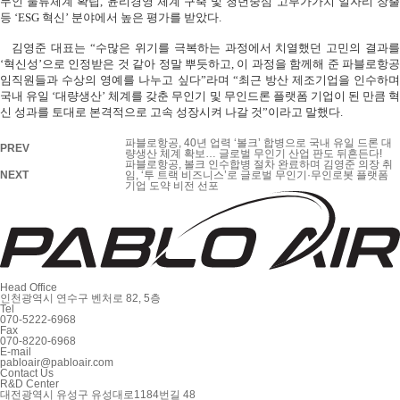
무인 물류체계 확립
,
윤리경영 체계 구축 및 청년중심 고부가가치 일자리 창
등
‘ESG
혁신
’
분야에서 높은 평가를 받았다
.
김영준 대표는
“
수많은 위기를 극복하는 과정에서 치열했던 고민의 결과
‘
혁신성
’
으로 인정받은 것 같아 정말 뿌듯하고
,
이 과정을 함께해 준 파블로항
임직원들과 수상의 영예를 나누고 싶다”라며
“
최근 방산 제조기업을 인수하며
국내 유일
‘
대량생산
’
체계를 갖춘 무인기 및 무인드론 플랫폼 기업이 된 만큼 
신 성과를 토대로 본격적으로 고속 성장시켜 나갈 것”이라고 말했다
.
파블로항공, 40년 업력 ‘볼크’ 합병으로 국내 유일 드론 대
PREV
량생산 체계 확보… 글로벌 무인기 산업 판도 뒤흔든다!
파블로항공, 볼크 인수합병 절차 완료하며 김영준 의장 취
NEXT
임, ‘투 트랙 비즈니스’로 글로벌 무인기·무인로봇 플랫폼
기업 도약 비전 선포
Head Office
인천광역시 연수구 벤처로 82, 5층
Tel
070-5222-6968
Fax
070-8220-6968
E-mail
pabloair@pabloair.com
Contact Us
R&D Center
대전광역시 유성구 유성대로1184번길 48