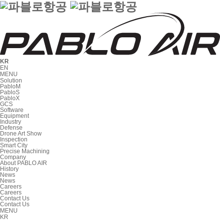
KR
EN
MENU
Solution
PabloM
PabloS
PabloX
GCS
Software
Equipment
Industry
Defense
Drone Art Show
Inspection
Smart City
Precise Machining
Company
About PABLO AIR
History
News
News
Careers
Careers
Contact Us
Contact Us
MENU
KR