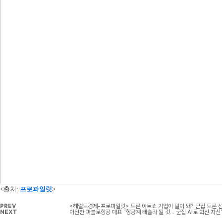
<출처:
프로파일럿
>
PREV
<헤럴드경제-프로파일럿> 드론 아트쇼 기업이 말이 돼? 군집 드론 선
NEXT
이원찬 파블로항공 대표 "항공계 테슬라 될 것… 군집 AI로 혁신 자신