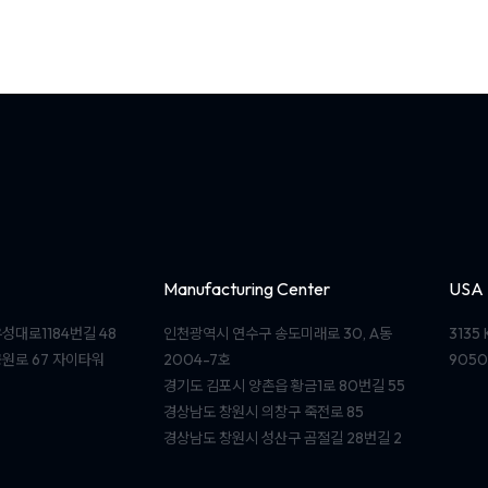
Manufacturing Center
USA
성대로1184번길 48
인천광역시 연수구 송도미래로 30, A동
3135 
원로 67 자이타워
2004-7호
9050
경기도 김포시 양촌읍 황금1로 80번길 55
경상남도 창원시 의창구 죽전로 85
경상남도 창원시 성산구 곰절길 28번길 2