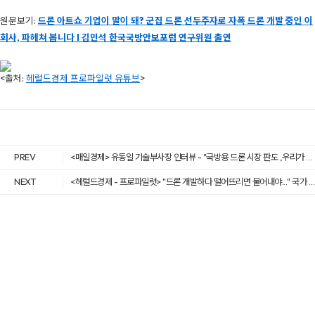
원
문보기:
드론 아트쇼 기업이 말이 돼? 군집 드론 선두주자로 자폭 드론 개발 중인 이
회사, 파헤쳐 봅니다 I 김민석 한국국방안보포럼 연구위원 출연
<출처:
헤럴드경제 프로파일럿 유튜브
>
PREV
<매일경제> 유동일 기술부사장 인터뷰 - "국방용 드론 시장 판도 ,우리가 바꿀 것""
NEXT
<헤럴드경제 - 프로파일럿> "드론 개발하다 떨어뜨리면 물어내야..." 국가 주도의 K-드론 왜 제자리 걸음인가..!! 현업자의 속 시원한 외침 I 김