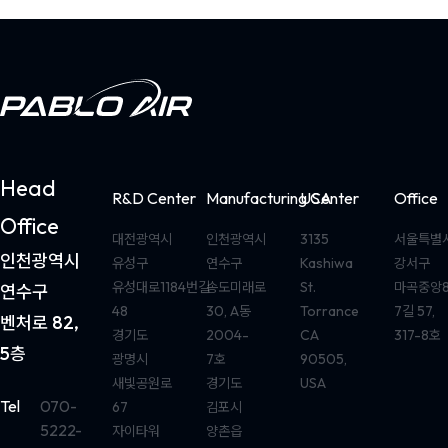
Head
R&D Center
Manufacturing Center
USA
Office
Office
대전광역시
인천광역시
3135
서울특별
인천광역시
유성구
연수구
Kashiwa
강서구
유성대로1184번길
송도미래로
St.
마곡중앙
연수구
48
30, A동
Torrance
7길 57,
벤처로 82,
경기도
2004-
CA
317-8호
5층
광명시
7호
90505,
새빛공원로
경기도
USA
Tel
070-
67
김포시
5222-
자이타워
양촌읍