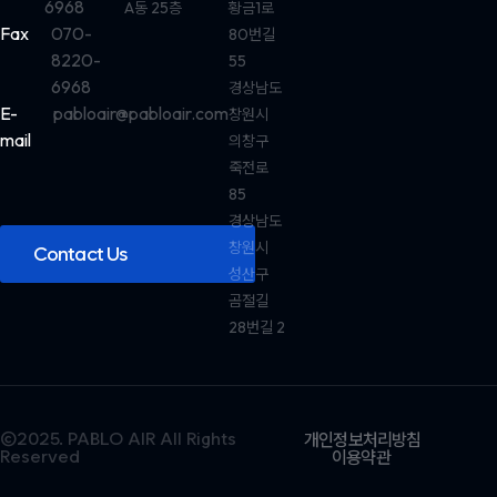
6968
A동 25층
황금1로
Fax
070-
80번길
8220-
55
6968
경상남도
E-
pabloair@pabloair.com
창원시
mail
의창구
죽전로
85
경상남도
창원시
Contact Us
성산구
곰절길
28번길 2
©2025. PABLO AIR All Rights
개인정보처리방침
Reserved
이용약관