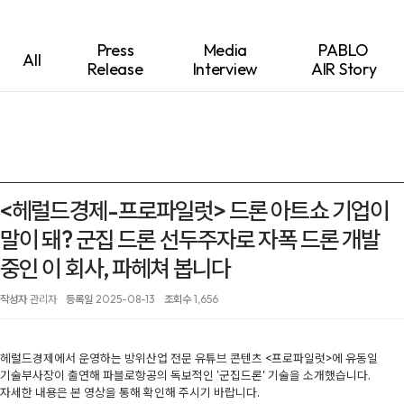
Press
Media
PABLO
All
Release
Interview
AIR Story
<헤럴드경제-프로파일럿> 드론 아트쇼 기업이
말이 돼? 군집 드론 선두주자로 자폭 드론 개발
중인 이 회사, 파헤쳐 봅니다
작성자
관리자
등록일
2025-08-13
조회수
1,656
헤럴드경제에서 운영하는 방위산업 전문 유튜브 콘텐츠 <프로파일럿>에 유동일
기술부사장이 출연해 파블로항공의 독보적인 '군집드론' 기술을 소개했습니다.
자세한 내용은 본 영상을 통해 확인해 주시기 바랍니다.