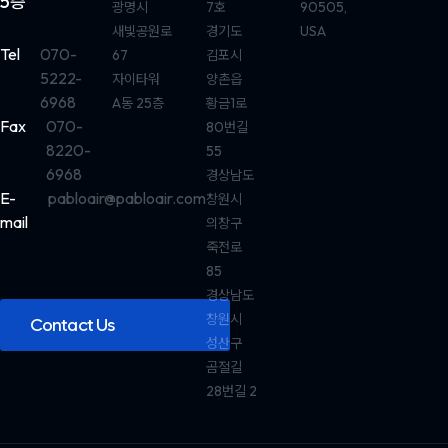
5층
광명시
7호
90505,
새빛공원로
경기도
USA
Tel
070-
67
김포시
5222-
자이타워
양촌읍
6968
A동 25층
황금1로
Fax
070-
80번길
8220-
55
6968
경상남도
E-
pabloair@pabloair.com
창원시
mail
의창구
죽전로
85
경상남도
창원시
Contact Us
성산구
곰절길
28번길 2