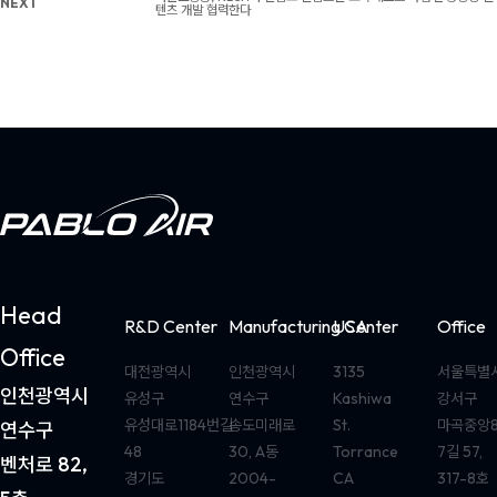
NEXT
텐츠 개발 협력한다
Head
R&D Center
Manufacturing Center
USA
Office
Office
대전광역시
인천광역시
3135
서울특별
인천광역시
유성구
연수구
Kashiwa
강서구
유성대로1184번길
송도미래로
St.
마곡중앙
연수구
48
30, A동
Torrance
7길 57,
벤처로 82,
경기도
2004-
CA
317-8호