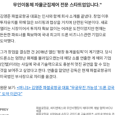
무인이동체 자율군집제어 전문 스타트업입니다."
김영준 파블로항공 대표는 인사와 함께 회사 소개를 끝냈다. 창업 이후
투자유치를 위해 많은 브리핑과 협상을 거치며 단련된 덕분이다. 새로
열리는 시장이어서 투자자 확보 없이는 어려운 도전이었지만 현재는
든든한 파트너를 확보하며 국내 최고의 드론 비즈니스관련 기업으로
도약했다.
그가 창업을 결심한 건 2018년 열린 '평창 동계올림픽'이 계기였다. 당시
드론쇼는 엄청난 화제를 불러일으켰는데 해당 쇼를 연출한 게 해외 기업
(인텔)이라는 사실에 국내 기술력으로도 충분히 멋진 공연을 할 수 있는
것을 보여주고 싶었다고 한다. 연출을 맡았던 감독은 현재 파블로항공의
미국법인 부사장으로 자리를 옮겼다.
원문 보기:
<머니S> 김영준 파블로항공 대표 "무궁무진 가능성 `드론 강국
` 도약 이끈다"
파블로항공, 씨티엔에스와 무인비행장치 배터리팩 개발 협력 MOU
PREV
체결
파블로항공, KBSN과 손잡고 군집드론 교육·레포츠 사업 운영·방송 콘