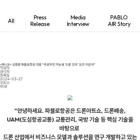
Press
Media
PABLO
All
Release
Interview
AIR Story
<머니S> 김영준 파블로항공 대표 "무궁무진 가능성 `드론 강국` 도약 이끈다"
작성자
관리자
등록일
2024-03-27
조회수
908
"안녕하세요. 파블로항공은 드론아트쇼, 드론배송,
UAM(도심항공교통) 교통관리, 국방 기술 등 핵심 기술을
바탕으로
드론 산업에서 비즈니스 모델과 솔루션을 연구 개발하고 있는