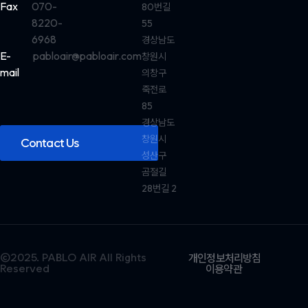
Fax
070-
80번길
8220-
55
6968
경상남도
E-
pabloair@pabloair.com
창원시
mail
의창구
죽전로
85
경상남도
창원시
Contact Us
성산구
곰절길
28번길 2
©2025. PABLO AIR All Rights
개인정보처리방침
Reserved
이용약관