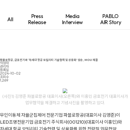
Press
Media
PABLO
All
Release
Interview
AIR Story
파블로항공, 금호전기와 ‘차세대 항공 모빌리티 기술협력 및 상용화’ 맞손, MOU 체결
작성자
관리자
등록일
2024-10-02
조회수
1,269
(사진1) 김영준 파블로항공 대표이사(오른쪽)와 이홍민 금호전기 대표이사가
업무협약을 체결하고 기념사진을 촬영하고 있다.
무인이동체 자율군집제어 전문기업 파블로항공(대표이사 김영준)이
LED조명전문기업 금호전기 주식회사(001210)(대표이사 이홍민)와
차세대 항공 모빌리티 기술협력 및 상용화를 위한 전략적 업무협약