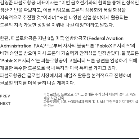
김영준 파블로항공 대표이사는 “이번 금호전기와의 협력을 통해 안정적인
생산 기반을 확보하고, 이를 바탕으로 드론의 상용화와 품질 향상을
지속적으로 추진할 것”이라며 “또한 다양한 산업 분야에서 활용되는
드론의 지속 가능한 성장을 이뤄내 나갈 예정”이라고 말했다.
한편, 파블로항공은 지난 8월 미국 연방항공국(Federal Aviation
Administration, FAA)으로부터 자사의 불꽃드론 ‘PabloX F 시리즈’의
비행 승인을 받으며 자사 드론의 기술력과 안정성을 인정받았다. 불꽃드론
'PabloX F 시리즈'는 파블로항공이 고퀄리티 드론 공연을 완성하기 위해
개발한 특수한 드론으로 국내 특허와 미국 특허를 가지고 있다.
파블로항공은 글로벌 시장에서의 세일즈 활동을 본격적으로 진행하며
글로벌 입지를 더욱 굳혀 나갈 계획이다.
파블로항공, 드론으로 삽시도 휴대폰 수리 상시 대응력 높이고 78%
PREV
배송 시간 단축
파블로항공, LGU+·GS건설과 함께 ‘K-UAM 그랜드챌린지’ 1단계 실
NEXT
증 성공