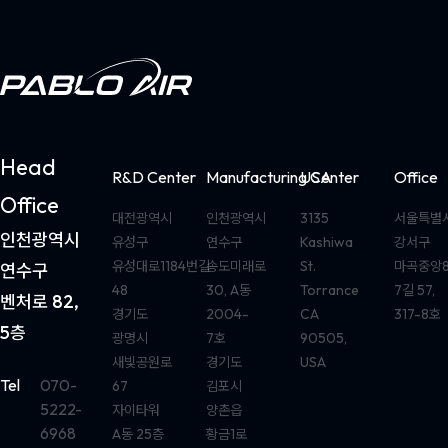
Head
R&D Center
Manufacturing Center
USA
Office
Office
대전광역시
인천광역시
3135
서울특별
인천광역시
유성구
연수구
Kashiwa
강서구
유성대로1184번길
송도미래로
St.
마곡중앙
연수구
48
30, A동
Torrance
7길 57,
벤처로 82,
경기도
2004-
CA
317-8호
5층
광명시
7호
90505,
새빛공원로
경기도
USA
Tel
070-
67
김포시
5222-
자이타워
양촌읍
6968
A동 25층
황금1로