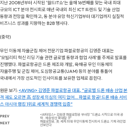
지난 2008년부터 시작된 ‘월드IT쇼’는 올해 16번째를 맞는 국내 최대
규모의 ICT 분야 전시회로 매년 국내외 최신 ICT 트렌드 및 기술 산업
동향과 전망을 확인하고, 동 분야 유망 혁신기업부터 대기업까지 실질적
비즈니스 성과를 지향하는 B2B 행사다.
(중략)
무인 이동체 자율군집 제어 전문기업 파블로항공의 김영준 대표는
‘모빌리티 혁신 리딩 기술 관련 글로벌 동향과 협업 사례’를 주제로 발표를
진행했다. 파블로항공은 드론 제조와 개발, 육·해·공 무인 이동체의
자율주행 및 군집 제어, 도심항공교통(UAM) 등의 분야를 통틀어
국내에서 가장 선도적인 인사이트를 보유한 업체로 꼽힌다.
원문 보기:
<AVING> 김영준 파블로항공 대표, “글로벌 드론 배송 산업 본
격 궤도 오르면 高 성장세 의심의 여지 없어... 파블로 항공! 드론 배송 서비
스 아시아 랭킹 1위로 세계적 경쟁력 입증”
<AI타임스> 김원경 파블로항공 부사장 "드론쇼 시작으로 미국 공
PREV
략...배송·방산 확대할 것"
파블로항공, 美 세계 최대 무인이동체 전시회서 드론쇼 기체 라인업
NEXT
선보인다