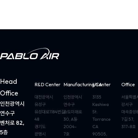
Head
R&D Center
Manufacturing Center
USA
Office
Office
대전광역시
인천광역시
3135
서울특별
인천광역시
유성구
연수구
Kashiwa
강서구
유성대로1184번길
송도미래로
St.
마곡중앙
연수구
48
30, A동
Torrance
7길 57,
벤처로 82,
경기도
2004-
CA
317-8호
5층
광명시
7호
90505,