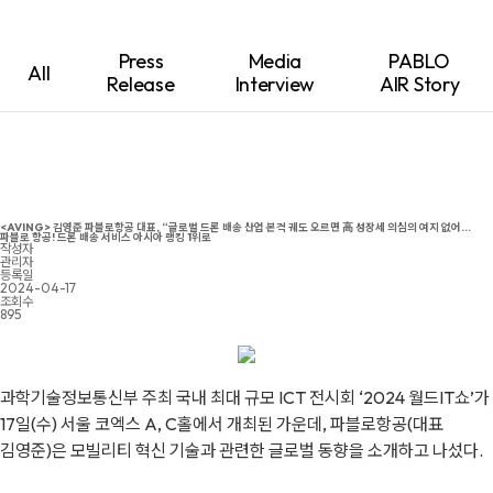
Press
Media
PABLO
All
Release
Interview
AIR Story
<AVING> 김영준 파블로항공 대표, “글로벌 드론 배송 산업 본격 궤도 오르면 高 성장세 의심의 여지 없어...
파블로 항공! 드론 배송 서비스 아시아 랭킹 1위로
작성자
관리자
등록일
2024-04-17
조회수
895
과학기술정보통신부 주최 국내 최대 규모 ICT 전시회 ‘2024 월드IT쇼’가
17일(수) 서울 코엑스 A, C홀에서 개최된 가운데, 파블로항공(대표
김영준)은 모빌리티 혁신 기술과 관련한 글로벌 동향을 소개하고 나섰다.