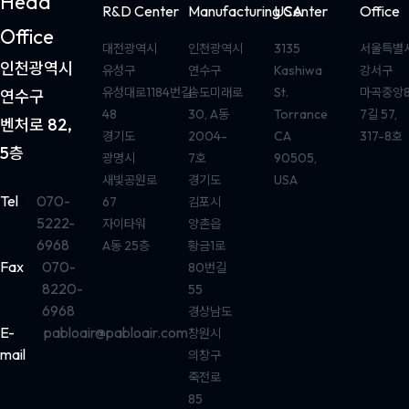
Head
R&D Center
Manufacturing Center
USA
Office
Office
대전광역시
인천광역시
3135
서울특별
인천광역시
유성구
연수구
Kashiwa
강서구
유성대로1184번길
송도미래로
St.
마곡중앙
연수구
48
30, A동
Torrance
7길 57,
벤처로 82,
경기도
2004-
CA
317-8호
5층
광명시
7호
90505,
새빛공원로
경기도
USA
Tel
070-
67
김포시
5222-
자이타워
양촌읍
6968
A동 25층
황금1로
Fax
070-
80번길
8220-
55
6968
경상남도
E-
pabloair@pabloair.com
창원시
mail
의창구
죽전로
85