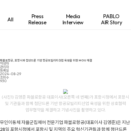
Press
Media
PABLO
All
Release
Interview
AIR Story
파블로항공, 포항시와 첨단드론 기반 항공모빌리티산업 육성을 위한 MOU 체결
작성자
관리자
등록일
2024-08-29
조회수
930
(사진1) 김영준 파블로항공 대표이사(오른쪽 네 번째)가 포항시청에서 포항시
및 기관들과 함께 첨단드론 기반 항공모빌리티산업 육성을 위한 상호협력
업무협약을 체결하고 기념사진을 촬영하고 있다.
무인이동체 자율군집제어 전문기업 파블로항공(대표이사 김영준)은 지난
28일 포항시청에서 포항시 및 지역의 주요 혁신기관들과 함께 첨단드론