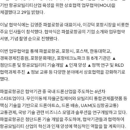
기반 항공모빌리티산업 육성을 위한 상호협력 업무협약(MOU)을
체결했다고 29일 밝혔다.
이날 협약식에는 김영준 파블로항공 대표이사, 이강덕 포항시장을 비롯한
주요 인사들이 참석했다. 협약식은 파블로항공의 기업 소개와 업무협약
서명, 기념 촬영 순으로 진행됐다.
이번 업무협약을 통해 파블로항공, 포항시, 포스텍, 한동대학교,
경북경제진흥원, 포항문화재단, 포항테크노파크 등 8개 기관은 ▲
첨단드론 및 항공모빌리티 기술개발 ▲인재 양성 ▲정책 연구 및 R&D
협력과제 추진 ▲정보 교류 등 다양한 분야에서 상호협력을 강화하기로
했다.
파블로항공은 협약기관 중 국내 드론산업을 주도하는 6년차
스타트업이다. 무인이동체 자율군집제어와 모빌리티 통합관제플랫폼 등
핵심 기술을 기반으로 드론아트쇼, 드론 배송, UAM(도심항공교통)
교통관제, 국방 기술 관련 비즈니스 모델과 솔루션을 연구개발하고 있다.
파블로항공은 첨단드론 기술 개발을 주도하며, 협약기관들과 협력하여
항공모빌리티 산업의 혁신과 인재 양성에 핵심적인 역할을 할 계획이다.