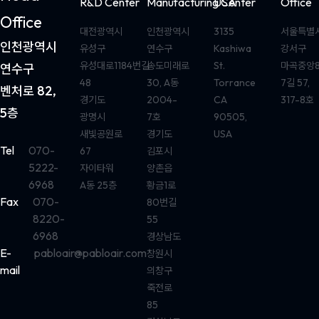
R&D Center
Manufacturing Center
USA
Office
Office
대전광역시
인천광역시
3135
서울특별
인천광역시
유성구
연수구
Kashiwa
강서구
유성대로1184번길
송도미래로
St.
마곡중앙
연수구
48
30, A동
Torrance
7길 57,
벤처로 82,
경기도
2004-
CA
317-8호
5층
광명시
7호
90505,
새빛공원로
경기도
USA
Tel
070-
67
김포시
5222-
자이타워
양촌읍
6968
A동 25층
황금1로
Fax
070-
80번길
8220-
55
6968
경상남도
E-
pabloair@pabloair.com
창원시
mail
의창구
죽전로
85