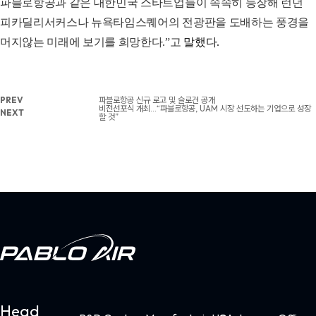
파블로항공과 같은 대한민국 스타트업들이 속속히 등장해 런던
피카딜리서커스나 뉴욕타임스퀘어의 전광판을 도배하는 풍경을
머지않는 미래에 보기를 희망한다.”고
말했다.
PREV
파블로항공 신규 로고 및 슬로건 공개
비전선포식 개최…“파블로항공, UAM 시장 선도하는 기업으로 성장
NEXT
할 것”
Head