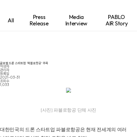
Press
Media
PABLO
All
Release
Interview
AIR Story
글로벌 드론 스타트업 ‘파블로항공’ 주목
작성자
관리자
등록일
2021-03-31
조회수
1,033
[사진] 파블로항공 단체 사진
대한민국의 드론 스타트업 파블로항공은 현재 전세계의 여러