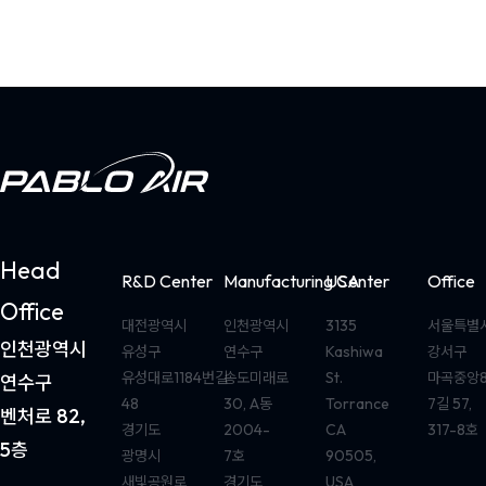
Head
R&D Center
Manufacturing Center
USA
Office
Office
대전광역시
인천광역시
3135
서울특별
인천광역시
유성구
연수구
Kashiwa
강서구
유성대로1184번길
송도미래로
St.
마곡중앙
연수구
48
30, A동
Torrance
7길 57,
벤처로 82,
경기도
2004-
CA
317-8호
5층
광명시
7호
90505,
새빛공원로
경기도
USA