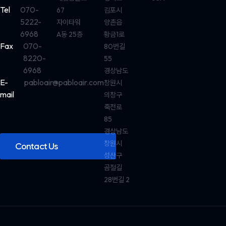
Tel
070-
67
김포시
5222-
자이타워
양촌읍
6968
A동 25층
황금1로
Fax
070-
80번길
8220-
55
6968
경상남도
E-
pabloair@pabloair.com
창원시
mail
의창구
죽전로
85
경상남도
창원시
Contact Us
성산구
곰절길
28번길 2