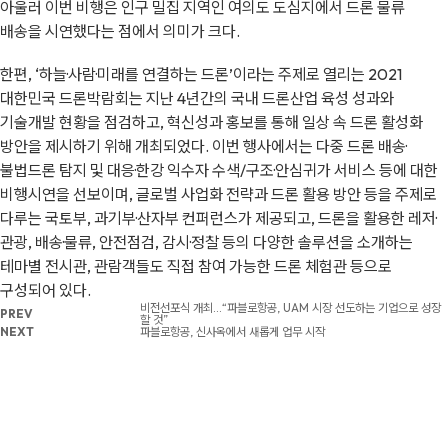
아울러 이번 비행은 인구 밀집 지역인 여의도 도심지에서 드론 물류
배송을 시연했다는 점에서 의미가 크다.
한편, ‘하늘·사람·미래를 연결하는 드론’이라는 주제로 열리는 2021
대한민국 드론박람회는 지난 4년간의 국내 드론산업 육성 성과와
기술개발 현황을 점검하고, 혁신성과 홍보를 통해 일상 속 드론 활성화
방안을 제시하기 위해 개최되었다. 이번 행사에서는 다중 드론 배송·
불법드론 탐지 및 대응·한강 익수자 수색/구조·안심귀가 서비스 등에 대한
비행시연을 선보이며, 글로벌 사업화 전략과 드론 활용 방안 등을 주제로
다루는 국토부, 과기부·산자부 컨퍼런스가 제공되고, 드론을 활용한 레저·
관광, 배송·물류, 안전점검, 감시·정찰 등의 다양한 솔루션을 소개하는
테마별 전시관, 관람객들도 직접 참여 가능한 드론 체험관 등으로
구성되어 있다.
비전선포식 개최…“파블로항공, UAM 시장 선도하는 기업으로 성장
PREV
할 것”
NEXT
파블로항공, 신사옥에서 새롭게 업무 시작