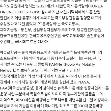
드론 솔루션 및 서비스 전문 기업 파블로항공이 16일부터 18일까지 서울
여의도공원에서 열리는 ‘2021 제2회 대한민국 드론박람회(KOREA
DRONE EXPO 2021)’에 참가해 지난 16일 개막식에서 드론 산업
발전에 기여한 유공자에게 수여되는 국토부장관상을 김영준 대표가
수상했다고 17일 밝혔다. ‘드론박람회’는 국토교통부,
과학기술정보통신부, 산업통상자원부가 주최하고, 항공안전기술원,
한국교통안전공단, 한국항공우주연구원, 국토교통과학기술진흥원이
주관하는 국내 대표 드론 행사다.
파블로항공은 물류 배송 용도에 최적화된 드론 하드웨어뿐만 아니라
소프트웨어의 지속적인 개발로 다종 다수의 모빌리티를 운용, 관리,
제어할 수 있는 네트워크 플랫폼 PAMNet(Pablo Air Mobility
Network)을 보유하고 있다. 이를 기반으로 지난 11월
인천국제공항공사와 협력하여 세계 최초로 ATM과 UTM을 동시에
관제하며 비가시권 장거리 해상 비행을 실현해냈고, NASA,
FAA(미국연방항공청) 등이 참여하는 뉴욕주 드론 배송 실증사업에 드론
운영 사업 부분에서 독점으로 참여하여 미국 정부기관의 물품을 교외
지역으로, 약 50마일을 비행하는 프로젝트를 내년 4월 선보일 예정이다.
더불어 자체 기술을 이용하여 국내기업 최초로 드론 100대 군집비행