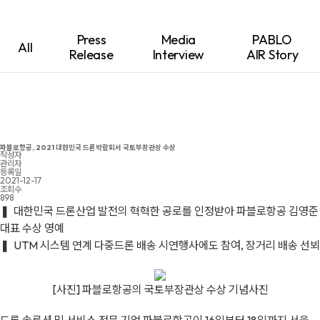
Press
Media
PABLO
All
Release
Interview
AIR Story
파블로항공, 2021 대한민국 드론박람회서 국토부장관상 수상
작성자
관리자
등록일
2021-12-17
조회수
898
❚ 대한민국 드론산업 발전의 혁혁한 공로를 인정받아 파블로항공 김영준
대표 수상 영예
❚ UTM 시스템 연계 다중드론 배송 시연행사에도 참여, 장거리 배송 선뵈
[사진] 파블로항공의 국토부장관상 수상 기념사진