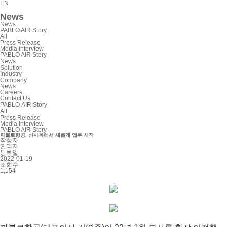
EN
News
News
PABLO AIR Story
All
Press Release
Media Interview
PABLO AIR Story
News
Solution
Industry
Company
News
Careers
Contact Us
PABLO AIR Story
All
Press Release
Media Interview
PABLO AIR Story
파블로항공, 신사옥에서 새롭게 업무 시작
작성자
관리자
등록일
2022-01-19
조회수
1,154