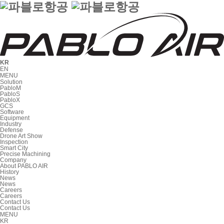
KR
EN
MENU
Solution
PabloM
PabloS
PabloX
GCS
Software
Equipment
Industry
Defense
Drone Art Show
Inspection
Smart City
Precise Machining
Company
About PABLO AIR
History
News
News
Careers
Careers
Contact Us
Contact Us
MENU
KR