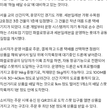
미래 '하늘 배달 수요'에 대비하고 있는 것이다.
서울 교외 산간지역, 휴양지인 경기도 가평. 세븐일레븐 가평 수목원
2호점은 3층 건물의 1층에 입점했다. 그 건물은 작년 여름 드론 택배
기지가 되었다. 드론 개발부터 운항 시스템까지 자기 투자로 손수 관리
하는 스타트업 기업인 파블로항공과 세븐일레븐을 운영하는 롯데가 공동
실험을 개시했다.
소비자가 운영 어플로 주문, 결제 하고 드론 택배를 선택하면 점원이
상품을 채워 넣어서 빌딩 위에 이착륙장에 대기중인 드론에 넣어준다.
파블로항공의 담당자가 이륙 조작을 하면, 자동 항공기능으로 전환되어
배달 스팟까지 도달하는 구조이다. 운영하는 드론은 4개 프로펠라를
가지고 중량 14kg 중형기로, 적재량은 5kg까지 가능하다. 고도 100M를
시속 30~40km 정도로 날라간다. 산간 지역의 도로를 통하지 않고,
직선거리로 상품을 배달 하는 것으로 1km 정도 떨어진 1개소의 배달 스팟
착륙까지 1분 정도 만에 도착한다.
소비자는 주문 시에 송신 된 QR코드로 도착 스팟 입구를 열면 상품을
가지고 가는 구조다. 주문 후 최단 5분 정도에 상품을 받을 수 있다.