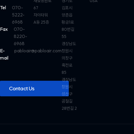
새빛공원로
경기도
USA
Tel
070-
67
김포시
5222-
자이타워
양촌읍
6968
A동 25층
황금1로
Fax
070-
80번길
8220-
55
6968
경상남도
E-
pabloair@pabloair.com
창원시
mail
의창구
죽전로
85
경상남도
창원시
Contact Us
성산구
곰절길
28번길 2