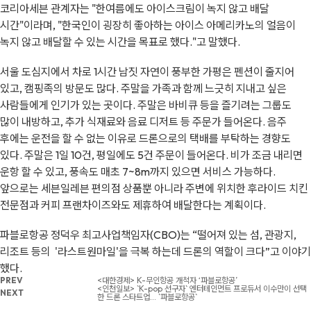
코리아세븐 관계자는 "한여름에도 아이스크림이 녹지 않고 배달
시간"이라며, "한국인이 굉장히 좋아하는 아이스 아메리카노의 얼음이
녹지 않고 배달할 수 있는 시간을 목표로 했다."고 말했다.
서울 도심지에서 차로 1시간 남짓 자연이 풍부한 가평은 펜션이 줄지어
있고, 캠핑족의 방문도 많다. 주말을 가족과 함께 느긋히 지내고 싶은
사람들에게 인기가 있는 곳이다. 주말은 바비큐 등을 즐기려는 그룹도
많이 내방하고, 추가 식재료와 음료 디저트 등 주문가 들어온다. 음주
후에는 운전을 할 수 없는 이유로 드론으로의 택배를 부탁하는 경향도
있다. 주말은 1일 10건, 평일에도 5건 주문이 들어온다. 비가 조금 내리면
운항 할 수 있고, 풍속도 매초 7~8m까지 있으면 서비스 가능하다.
앞으로는 세븐일레븐 편의점 상품뿐 아니라 주변에 위치한 후라이드 치킨
전문점과 커피 프랜차이즈와도 제휴하여 배달한다는 계획이다.
파블로항공 정덕우 최고사업책임자(CBO)는 “떨어져 있는 섬, 관광지,
리조트 등의 '라스트원마일'을 극복 하는데 드론의 역할이 크다”고 이야기
했다.
PREV
<대한경제> K-무인항공 개척자 ‘파블로항공’
<인천일보> `K-pop 선구자` 엔터테인먼트 프로듀서 이수만이 선택
NEXT
한 드론 스타트업… `파블로항공`