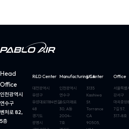
Head
R&D Center
Manufacturing Center
USA
Office
Office
대전광역시
인천광역시
3135
서울특별
인천광역시
유성구
연수구
Kashiwa
강서구
유성대로1184번길
송도미래로
St.
마곡중앙
연수구
48
30, A동
Torrance
7길 57,
벤처로 82,
경기도
2004-
CA
317-8호
5층
광명시
7호
90505,