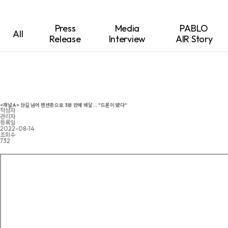
Press
Media
PABLO
All
Release
Interview
AIR Story
<채널A> 산길 넘어 펜션촌으로 3분 만에 배달... "드론이 떴다"
작성자
관리자
등록일
2022-08-14
조회수
732