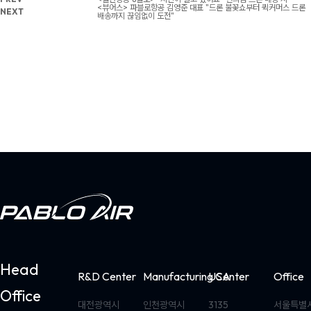
<뷰어스> 파블로항공 김영준 대표 "드론 불꽃쇼부터 퀵커머스 드론
NEXT
배송까지 끊임없이 도전"
Head
R&D Center
Manufacturing Center
USA
Office
Office
대전광역시
인천광역시
3135
서울특별