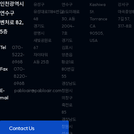
인천광역시
유성구
연수구
Kashiwa
강서구
유성대로1184번길
송도미래로
St.
마곡중앙
연수구
48
30, A동
Torrance
7길 57,
벤처로 82,
경기도
2004-
CA
317-8호
5층
광명시
7호
90505,
새빛공원로
경기도
USA
Tel
070-
67
김포시
5222-
자이타워
양촌읍
6968
A동 25층
황금1로
Fax
070-
80번길
8220-
55
6968
경상남도
E-
pabloair@pabloair.com
창원시
mail
의창구
죽전로
85
경상남도
창원시
Contact Us
성산구