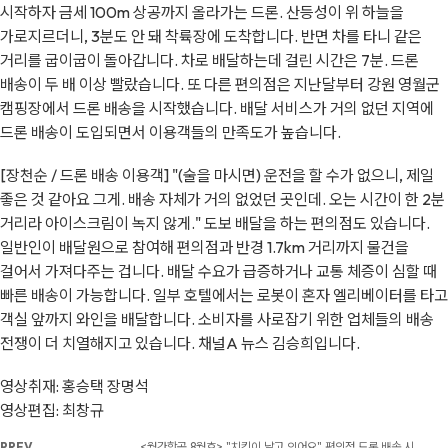
시작하자 금세 100m 상공까지 올라가는 드론. 산등성이 위 하늘을
가로지르더니, 3분도 안 돼 착륙장에 도착합니다. 반면 차를 타니 같은
거리를 굽이굽이 돌아갑니다. 차로 배달하는데 걸린 시간은 7분. 드론
배송이 두 배 이상 빨랐습니다. 또 다른 편의점은 지난달부터 강원 영월군
캠핑장에서 드론 배송을 시작했습니다. 배달 서비스가 거의 없던 지역에
드론 배송이 도입되면서 이용객들의 만족도가 높습니다.
[장천순 / 드론 배송 이용객] "(술을 마시면) 운전을 할 수가 없으니, 제일
좋은 것 같아요 그게. 배송 자체가 거의 없었던 곳인데. 오는 시간이 한 2분
거리라 아이스크림이 녹지 않게." 도보 배달을 하는 편의점도 있습니다.
일반인이 배달원으로 참여해 편의점과 반경 1.7km 거리까지 물건을
걸어서 가져다주는 겁니다. 배달 수요가 급증하거나 교통 체증이 심할 때
빠른 배송이 가능합니다. 일부 호텔에서는 로봇이 혼자 엘리베이터를 타고
객실 앞까지 와인을 배달합니다. 소비자를 사로잡기 위한 업체들의 배송
전쟁이 더 치열해지고 있습니다. 채널A 뉴스 김승희입니다.
영상취재: 홍승택 장명석
영상편집: 최창규
PREV
<월간항공 8월호> "치킨이 날고 있어요" 편의점 드론 배송 시