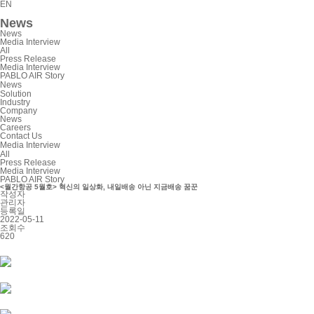
EN
News
News
Media Interview
All
Press Release
Media Interview
PABLO AIR Story
News
Solution
Industry
Company
News
Careers
Contact Us
Media Interview
All
Press Release
Media Interview
PABLO AIR Story
<월간항공 5월호> 혁신의 일상화, 내일배송 아닌 지금배송 꿈꾼
작성자
관리자
등록일
2022-05-11
조회수
620