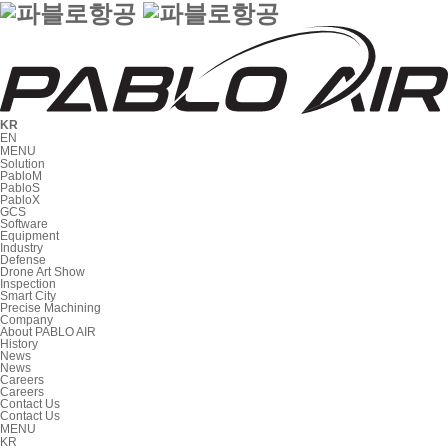
KR
EN
MENU
Solution
PabloM
PabloS
PabloX
GCS
Software
Equipment
Industry
Defense
Drone Art Show
Inspection
Smart City
Precise Machining
Company
About PABLO AIR
History
News
News
Careers
Careers
Contact Us
Contact Us
MENU
KR