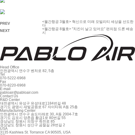
<월간항공 3월호> 혁신으로 미래 모빌리티 세상을 선도한
PREV
다
<월간항공 8월호> "치킨이 날고 있어요" 편의점 드론 배송
NEXT
시
Head Office
인천광역시 연수구 벤처로 82, 5층
Tel
070-5222-6968
Fax
070-8220-6968
E-mail
pabloair@pabloair.com
Contact Us
R&D Center
대전광역시 유성구 유성대로1184번길 48
경기도 광명시 새빛공원로 67 자이타워 A동 25층
Manufacturing Center
인천광역시 연수구 송도미래로 30, A동 2004-7호
경기도 김포시 양촌읍 황금1로 80번길 55
경상남도 창원시 의창구 죽전로 85
경상남도 창원시 성산구 곰절길 28번길 2
USA
3135 Kashiwa St. Torrance CA 90505, USA