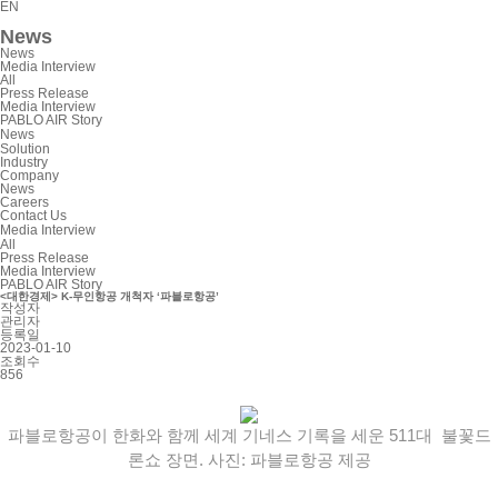
EN
News
News
Media Interview
All
Press Release
Media Interview
PABLO AIR Story
News
Solution
Industry
Company
News
Careers
Contact Us
Media Interview
All
Press Release
Media Interview
PABLO AIR Story
<대한경제> K-무인항공 개척자 ‘파블로항공’
작성자
관리자
등록일
2023-01-10
조회수
856
파블로항공이 한화와 함께 세계 기네스 기록을 세운 511대 불꽃드
론쇼 장면. 사진: 파블로항공 제공