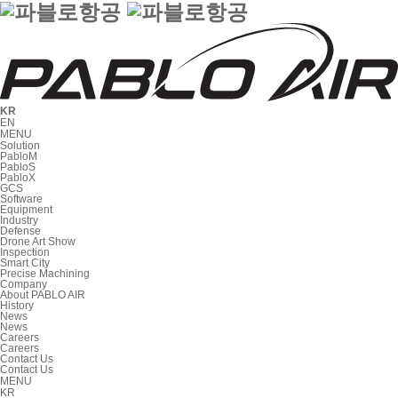
KR
EN
MENU
Solution
PabloM
PabloS
PabloX
GCS
Software
Equipment
Industry
Defense
Drone Art Show
Inspection
Smart City
Precise Machining
Company
About PABLO AIR
History
News
News
Careers
Careers
Contact Us
Contact Us
MENU
KR