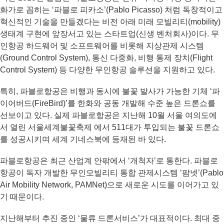
화가로 꼽히는 ‘파블로 피카소’(Pablo Picasso) 처럼 독창적이고
혁신적인 기술을 만들겠다는 비전 아래 미래 모빌리티(mobility)
생태계 구현에 앞장서고 있는 스타트업(신생 벤처회사)이다. 무
인항공 하드웨어 및 소프트웨어를 비롯해 지상관제 시스템
(Ground Control System), 통신 다중화, 비행 통제 장치(Flight
Control System) 등 다양한 무인항공 솔루션을 지원하고 있다.
특히, 파블로항공은 비행과 동시에 불꽃 발사가 가능한 기체 ‘파
이어버드(FireBird)’를 한화와 공동 개발해 수준 높은 드론쇼를
선보이고 있다. 실제 파블로항공은 지난해 10월 서울 여의도에
서 열린 서울세계불꽃축제 에서 511대가 투입되는 불꽃 드론쇼
를 성공시키며 세계 기네스북에 등재된 바 있다.
파블로항공은 최근 산업계 안팎에서 ‘개척자’로 통한다. 파블로
항공이 독자 개발한 무인모빌리티 통합 관제시스템 ‘팜넷’(Pablo
Air Mobility Network, PAMNet)으로 새로운 시도를 이어가고 있
기 때문이다.
지난해부터 추진 중인 ‘물류 드론서비스’가 대표적이다. 최대 중