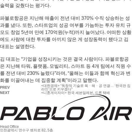
술력을 갖췄다는 평가다.
파블로항공은 지난해 매출이 전년 대비 370% 수직 상승하는 성
과를 냈다. 또한, 스타트업의 성공 여부를 가늠하는 투자 유치 규
모도 창업 5년여 만에 170억원(누적)까지 늘어났다. 어떠한 상황
에도 사람에 대한 투자를 아끼지 않은 게 성장동력이 됐다고 김
대표는 설명한다.
김 대표는 “기업을 성장시키는 것은 결국 사람이다. 파블로항공
은 지난해 타워, 플랫폼, 모빌리티, 스마트 등 4개 팀에서 직원 수
를 전년 대비 230% 늘렸다”라며, “올해는 이들과 함께 혁신과 변
화를 이끌어내는 데 집중할 계획”이라고 말했다.
<대한경제> “독창적 기술로 육ㆍ해ㆍ공 연결… ‘한국판 집
PREV
라인’으로 키우겠다”
NEXT
<니혼게이자이> 한국 세븐일레븐, 드론 택배
Head Office
인천광역시 연수구 벤처로 82, 5층