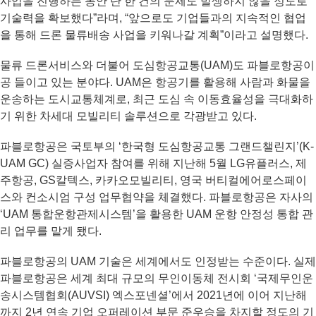
사업을 진행하는 동안 단 한 건의 문제도 발생하지 않을 정도로
기술력을 확보했다”라며, “앞으로도 기업들과의 지속적인 협업
을 통해 드론 물류배송 사업을 키워나갈 계획”이라고 설명했다.
물류 드론서비스와 더불어 도심항공교통(UAM)도 파블로항공이
공 들이고 있는 분야다. UAM은 항공기를 활용해 사람과 화물을
운송하는 도시교통체계로, 최근 도심 속 이동효율성을 극대화하
기 위한 차세대 모빌리티 솔루션으로 각광받고 있다.
파블로항공은 국토부의 ‘한국형 도심항공교통 그랜드챌린지’(K-
UAM GC) 실증사업자 참여를 위해 지난해 5월 LG유플러스, 제
주항공, GS칼텍스, 카카오모빌리티, 영국 버티컬에어로스페이
스와 컨소시엄 구성 업무협약을 체결했다. 파블로항공은 자사의
‘UAM 통합운항관제시스템’을 활용한 UAM 운항 안정성 통합 관
리 업무를 맡게 됐다.
파블로항공의 UAM 기술은 세계에서도 인정받는 수준이다. 실제
파블로항공은 세계 최대 규모의 무인이동체 전시회 ‘국제무인운
송시스템협회(AUVSI) 엑스포넨셜’에서 2021년에 이어 지난해
까지 2년 연속 기업 오퍼레이션 부문 준우승을 차지할 정도의 기