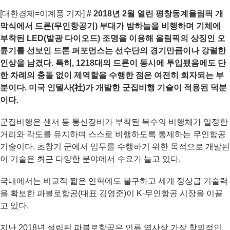
[대한경제=이계풍 기자]
# 2018년 2월 열린 평창동계올림픽 개
막식에서 드론(무인항공기) 부대가 밤하늘을 비행하며 기체에
부착된 LED(발광 다이오드) 조명을 이용해 올림픽의 상징인 오
륜기를 선보인 드론 퍼포먼스는 선수단의 경기만큼이나 강렬한
인상을 남겼다. 특히, 1218대의 드론이 동시에 투입됐음에도 단
한 차례의 충돌 없이 제역할을 수행한 점은 여전히 회자되는 부
분이다. 미국 인텔사(社)가 개발한 군집비행 기술이 적용된 덕분
이다.
군집비행은 센서 등 통신장비가 부착된 복수의 비행체가 일정한
거리와 각도를 유지하며 스스로 비행하도록 통제하는 무인항공
기술이다. 초창기 군에서 임무를 수행하기 위한 목적으로 개발된
이 기술은 최근 다양한 분야에서 수요가 늘고 있다.
국내에서는 비교적 짧은 연혁에도 불구하고 세계 정상급 기술력
을 확보한 파블로항공(대표 김영준)이 K-무인항공 시장을 이끌
고 있다.
지난 2018년 설립된 파블로항공은 인류 역사상 가장 창의적인