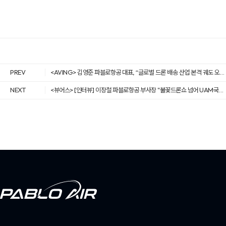
PREV
<AVING> 김영준 파블로항공 대표, “글로벌 드론 배송 산업 본격 궤도 오르면 高 성장세 의심의 여지 없어... 파블로 항공! 드론 배송 서비스 아시아 랭킹 1위로
NEXT
<뷰어스> [인터뷰] 이장철 파블로항공 부사장 "불꽃드론쇼 넘어 UAM·국방까지"