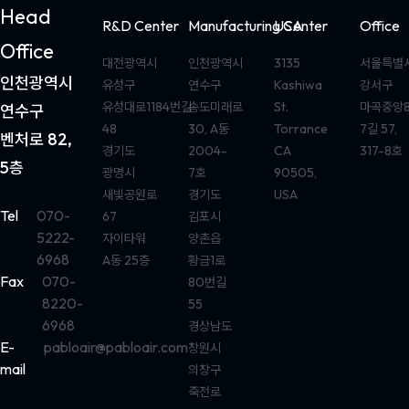
Head
R&D Center
Manufacturing Center
USA
Office
Office
대전광역시
인천광역시
3135
서울특별
인천광역시
유성구
연수구
Kashiwa
강서구
유성대로1184번길
송도미래로
St.
마곡중앙
연수구
48
30, A동
Torrance
7길 57,
벤처로 82,
경기도
2004-
CA
317-8호
5층
광명시
7호
90505,
새빛공원로
경기도
USA
Tel
070-
67
김포시
5222-
자이타워
양촌읍
6968
A동 25층
황금1로
Fax
070-
80번길
8220-
55
6968
경상남도
E-
pabloair@pabloair.com
창원시
mail
의창구
죽전로